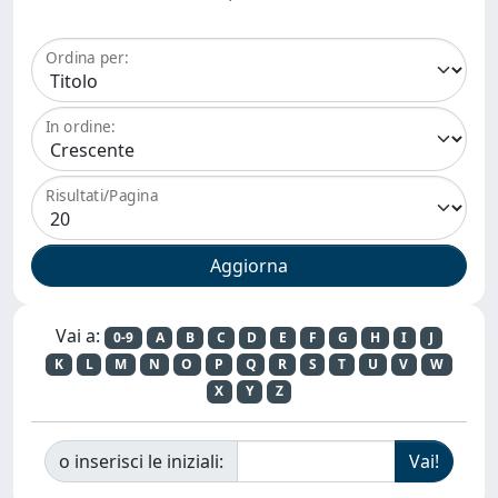
Ordina per:
In ordine:
Risultati/Pagina
Vai a:
0-9
A
B
C
D
E
F
G
H
I
J
K
L
M
N
O
P
Q
R
S
T
U
V
W
X
Y
Z
o inserisci le iniziali: