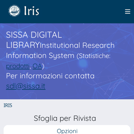
SISSA DIGITAL
LIBRARY
Institutional Research
Information System
(Statistiche:
prodotti
,
OA
)
Per informazioni contatta
sdl@sissa.it
IRIS
Sfoglia per Rivista
Opzioni