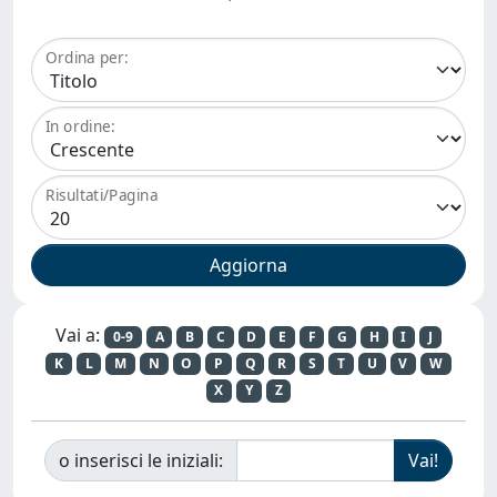
Ordina per:
In ordine:
Risultati/Pagina
Vai a:
0-9
A
B
C
D
E
F
G
H
I
J
K
L
M
N
O
P
Q
R
S
T
U
V
W
X
Y
Z
o inserisci le iniziali: