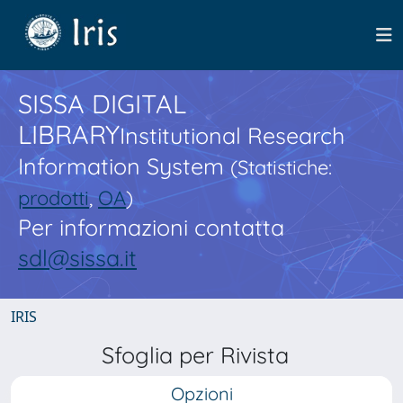
SISSA DIGITAL
LIBRARY
Institutional Research
Information System
(Statistiche:
prodotti
,
OA
)
Per informazioni contatta
sdl@sissa.it
IRIS
Sfoglia per Rivista
Opzioni