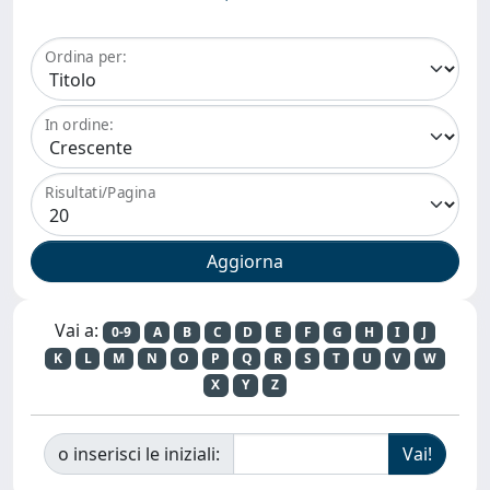
Ordina per:
In ordine:
Risultati/Pagina
Vai a:
0-9
A
B
C
D
E
F
G
H
I
J
K
L
M
N
O
P
Q
R
S
T
U
V
W
X
Y
Z
o inserisci le iniziali: