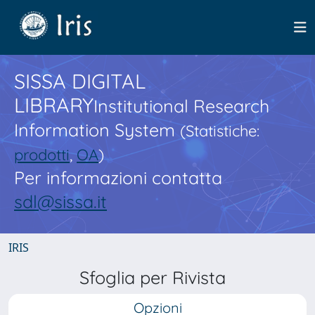
SISSA DIGITAL
LIBRARY
Institutional Research
Information System
(Statistiche:
prodotti
,
OA
)
Per informazioni contatta
sdl@sissa.it
IRIS
Sfoglia per Rivista
Opzioni