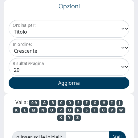
Opzioni
Ordina per:
In ordine:
Risultati/Pagina
Vai a:
0-9
A
B
C
D
E
F
G
H
I
J
K
L
M
N
O
P
Q
R
S
T
U
V
W
X
Y
Z
o inserisci le iniziali: