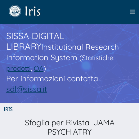
SISSA DIGITAL
LIBRARY
Institutional Research
Information System
(Statistiche:
prodotti
,
OA
)
Per informazioni contatta
sdl@sissa.it
IRIS
Sfoglia per Rivista JAMA
PSYCHIATRY