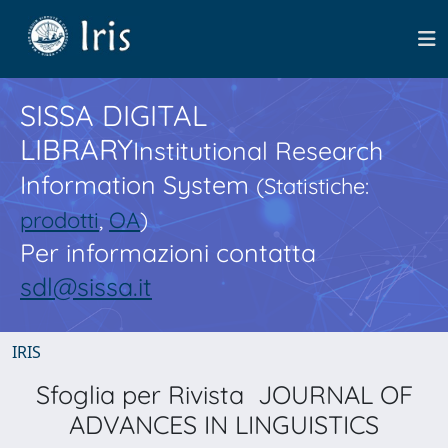
SISSA DIGITAL
LIBRARY
Institutional Research
Information System
(Statistiche:
prodotti
,
OA
)
Per informazioni contatta
sdl@sissa.it
IRIS
Sfoglia per Rivista JOURNAL OF
ADVANCES IN LINGUISTICS