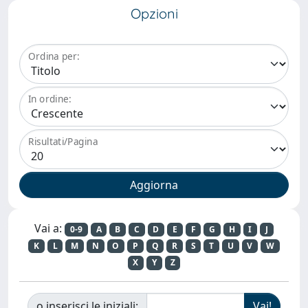
Opzioni
Ordina per:
In ordine:
Risultati/Pagina
Vai a:
0-9
A
B
C
D
E
F
G
H
I
J
K
L
M
N
O
P
Q
R
S
T
U
V
W
X
Y
Z
o inserisci le iniziali: