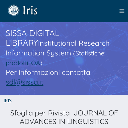
SISSA DIGITAL
LIBRARY
Institutional Research
Information System
(Statistiche:
prodotti
,
OA
)
Per informazioni contatta
sdl@sissa.it
IRIS
Sfoglia per Rivista JOURNAL OF
ADVANCES IN LINGUISTICS