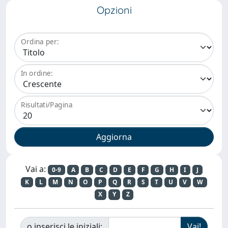
Opzioni
Ordina per:
In ordine:
Risultati/Pagina
Vai a:
0-9
A
B
C
D
E
F
G
H
I
J
K
L
M
N
O
P
Q
R
S
T
U
V
W
X
Y
Z
o inserisci le iniziali: