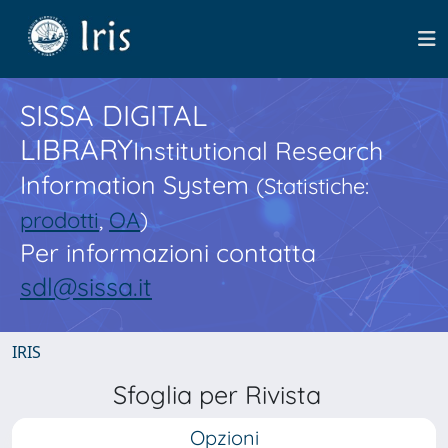
SISSA DIGITAL
LIBRARY
Institutional Research
Information System
(Statistiche:
prodotti
,
OA
)
Per informazioni contatta
sdl@sissa.it
IRIS
Sfoglia per Rivista
Opzioni