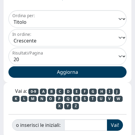
Ordina per:
In ordine:
Risultati/Pagina
Vai a:
0-9
A
B
C
D
E
F
G
H
I
J
K
L
M
N
O
P
Q
R
S
T
U
V
W
X
Y
Z
o inserisci le iniziali: