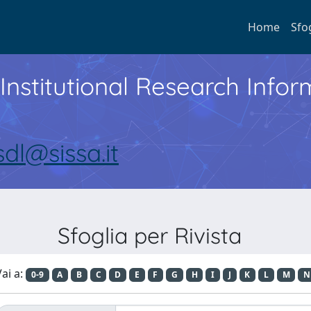
Home
Sfo
Institutional Research Inf
sdl@sissa.it
Sfoglia per Rivista
ai a:
0-9
A
B
C
D
E
F
G
H
I
J
K
L
M
N