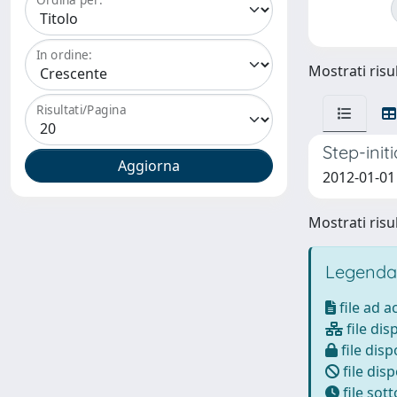
In ordine:
Mostrati risul
Risultati/Pagina
Step-init
2012-01-01 
Mostrati risul
Legenda
file ad 
file dis
file disp
file disp
file sot