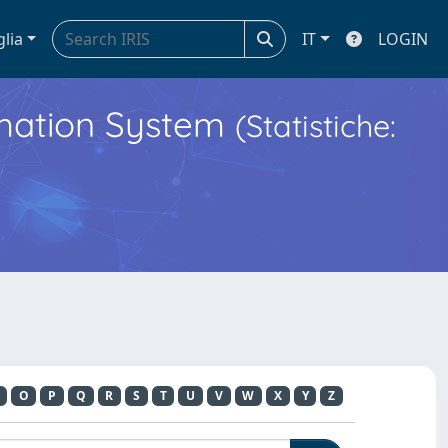
glia
IT
LOGIN
ormation System
(Statistiche:
O
P
Q
R
S
T
U
V
W
X
Y
Z