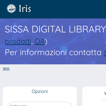
SISSA DIGITAL LIBRARY
prodotti
,
OA
)
Per informazioni contatta
IRIS
Opzioni
V
Ordina per: