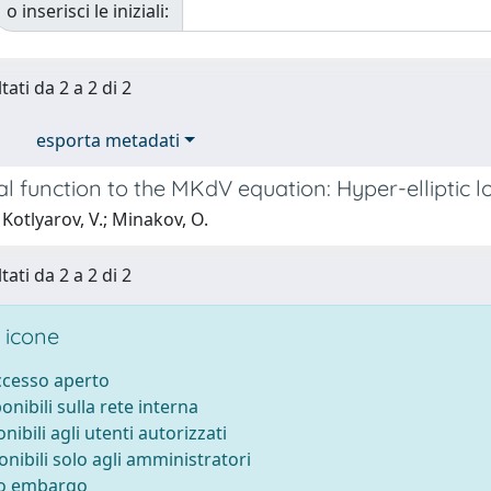
o inserisci le iniziali:
tati da 2 a 2 di 2
esporta metadati
ial function to the MKdV equation: Hyper-elliptic 
Kotlyarov, V.; Minakov, O.
tati da 2 a 2 di 2
 icone
accesso aperto
ponibili sulla rete interna
onibili agli utenti autorizzati
onibili solo agli amministratori
to embargo