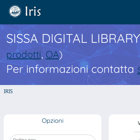
SISSA DIGITAL LIBRARY
prodotti
,
OA
)
Per informazioni contatta
IRIS
Opzioni
V
Ordina per: