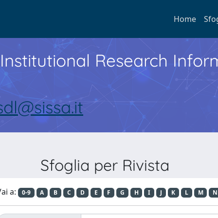
Home
Sfo
Institutional Research Inf
sdl@sissa.it
Sfoglia per Rivista
ai a:
0-9
A
B
C
D
E
F
G
H
I
J
K
L
M
N