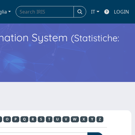
glia
IT
LOGIN
ormation System
(Statistiche:
O
P
Q
R
S
T
U
V
W
X
Y
Z