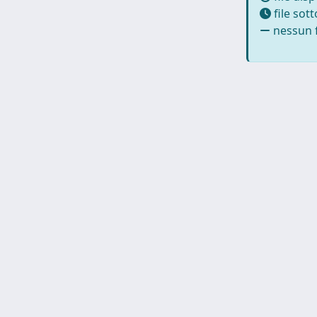
file sot
nessun f