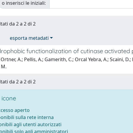
o inserisci le iniziali:
tati da 2 a 2 di 2
esporta metadati
ophobic functionalization of cutinase activated p
rtner, A.; Pellis, A.; Gamerith, C.; Orcal Yebra, A.; Scaini, D.
 M.
tati da 2 a 2 di 2
 icone
accesso aperto
ponibili sulla rete interna
onibili agli utenti autorizzati
onibili solo agli amministratori