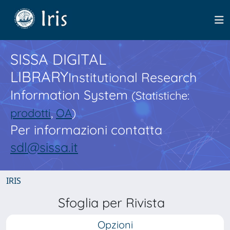
SISSA DIGITAL
LIBRARY
Institutional Research
Information System
(Statistiche:
prodotti
,
OA
)
Per informazioni contatta
sdl@sissa.it
IRIS
Sfoglia per Rivista
Opzioni