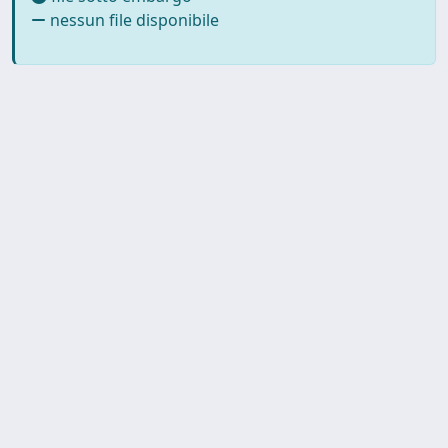
nessun file disponibile
SISSA Library - Via Bonomea,
Powered by IRIS
about