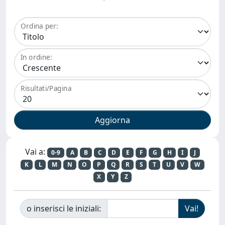
Ordina per:
In ordine:
Risultati/Pagina
Vai a:
0-9
A
B
C
D
E
F
G
H
I
J
K
L
M
N
O
P
Q
R
S
T
U
V
W
X
Y
Z
o inserisci le iniziali: