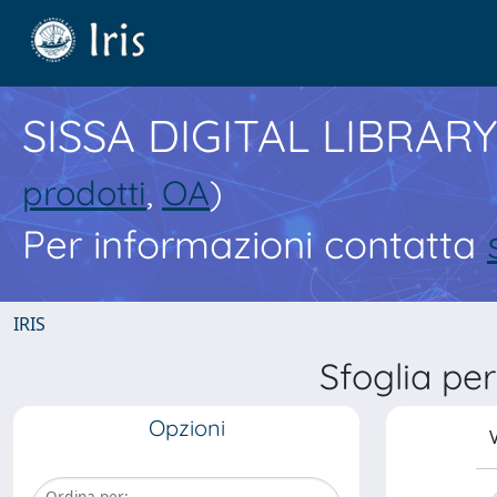
SISSA DIGITAL LIBRARY
prodotti
,
OA
)
Per informazioni contatta
IRIS
Sfoglia p
Opzioni
V
Ordina per: