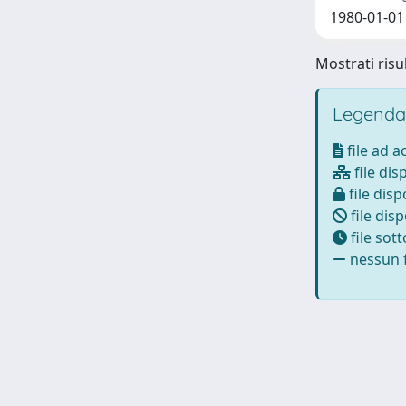
1980-01-01
Mostrati risul
Legenda
file ad 
file dis
file disp
file disp
file sot
nessun f