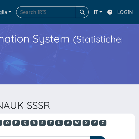
glia
IT
LOGIN
ormation System
(Statistiche:
 NAUK SSSR
O
P
Q
R
S
T
U
V
W
X
Y
Z