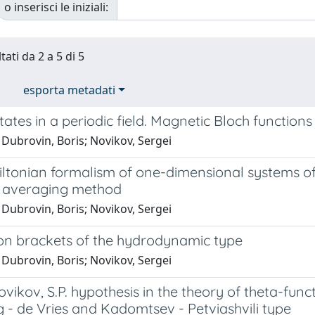
o inserisci le iniziali:
tati da 2 a 5 di 5
esporta metadati
ates in a periodic field. Magnetic Bloch function
Dubrovin, Boris; Novikov, Sergei
ltonian formalism of one-dimensional systems o
 averaging method
Dubrovin, Boris; Novikov, Sergei
on brackets of the hydrodynamic type
Dubrovin, Boris; Novikov, Sergei
vikov, S.P. hypothesis in the theory of theta-fun
 - de Vries and Kadomtsev - Petviashvili type