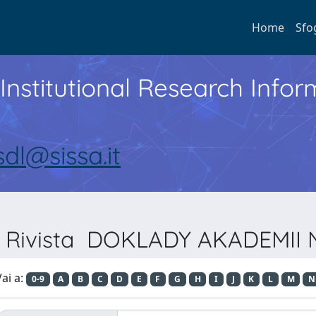
Home
Sfo
Institutional Research Inf
sdl@sissa.it
er Rivista DOKLADY AKADEMII
ai a:
0-9
A
B
C
D
E
F
G
H
I
J
K
L
M
N