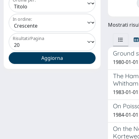
In ordine:
Mostrati risul
Risultati/Pagina
Ground st
1980-01-01 
The Hami
Whitham
1983-01-01 
On Poiss
1984-01-01 
On the No
Korteweg