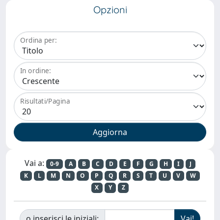
Opzioni
Ordina per:
In ordine:
Risultati/Pagina
Vai a:
0-9
A
B
C
D
E
F
G
H
I
J
K
L
M
N
O
P
Q
R
S
T
U
V
W
X
Y
Z
o inserisci le iniziali: