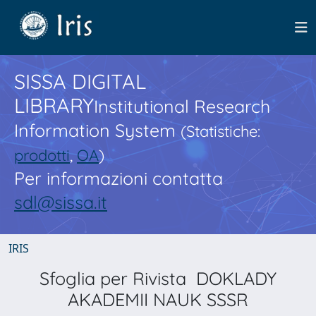
SISSA DIGITAL
LIBRARY
Institutional Research
Information System
(Statistiche:
prodotti
,
OA
)
Per informazioni contatta
sdl@sissa.it
IRIS
Sfoglia per Rivista DOKLADY
AKADEMII NAUK SSSR