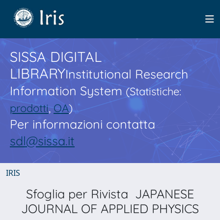
SISSA DIGITAL
LIBRARY
Institutional Research
Information System
(Statistiche:
prodotti
,
OA
)
Per informazioni contatta
sdl@sissa.it
IRIS
Sfoglia per Rivista JAPANESE
JOURNAL OF APPLIED PHYSICS