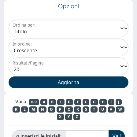
Opzioni
Ordina per:
In ordine:
Risultati/Pagina
Vai a:
0-9
A
B
C
D
E
F
G
H
I
J
K
L
M
N
O
P
Q
R
S
T
U
V
W
X
Y
Z
o inserisci le iniziali: