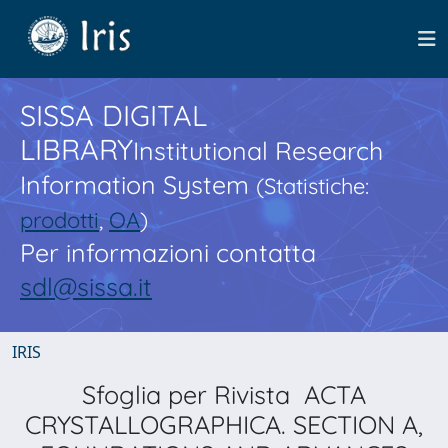
SISSA DIGITAL
LIBRARY
Institutional Research
Information System
(Statistiche:
prodotti
,
OA
)
Per informazioni contatta
sdl@sissa.it
IRIS
Sfoglia per Rivista ACTA
CRYSTALLOGRAPHICA. SECTION A,