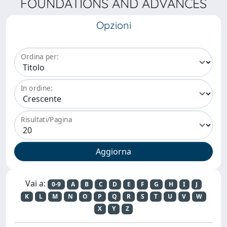
FOUNDATIONS AND ADVANCES
Opzioni
Ordina per:
In ordine:
Risultati/Pagina
Vai a:
0-9
A
B
C
D
E
F
G
H
I
J
K
L
M
N
O
P
Q
R
S
T
U
V
W
X
Y
Z