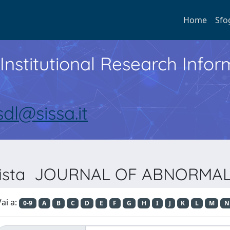
Home
Sfo
Institutional Research Inf
sdl@sissa.it
Rivista JOURNAL OF ABNORM
ai a:
0-9
A
B
C
D
E
F
G
H
I
J
K
L
M
N