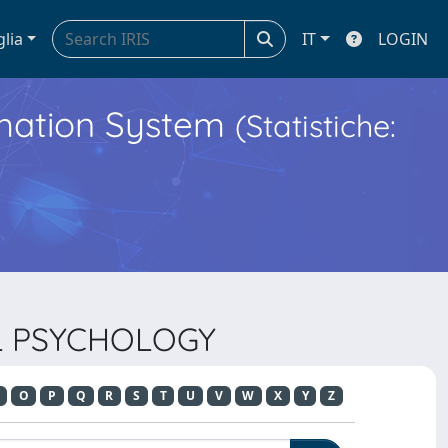
glia
IT
LOGIN
ormation System
(Statistiche:
AL PSYCHOLOGY
O
P
Q
R
S
T
U
V
W
X
Y
Z