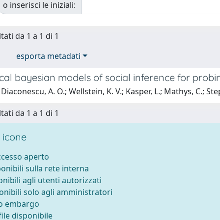
o inserisci le iniziali:
tati da 1 a 1 di 1
esporta metadati
cal bayesian models of social inference for probi
Diaconescu, A. O.; Wellstein, K. V.; Kasper, L.; Mathys, C.; Ste
tati da 1 a 1 di 1
 icone
accesso aperto
ponibili sulla rete interna
onibili agli utenti autorizzati
onibili solo agli amministratori
to embargo
ile disponibile