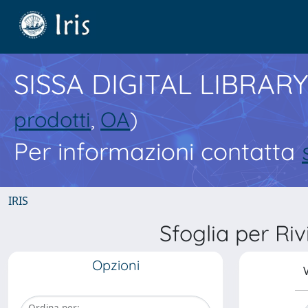
SISSA DIGITAL LIBRARY
prodotti
,
OA
)
Per informazioni contatta
IRIS
Sfoglia per 
Opzioni
V
Ordina per: