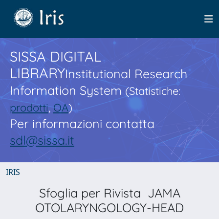
SISSA DIGITAL
LIBRARY
Institutional Research
Information System
(Statistiche:
prodotti
,
OA
)
Per informazioni contatta
sdl@sissa.it
IRIS
Sfoglia per Rivista JAMA
OTOLARYNGOLOGY-HEAD