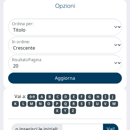
Opzioni
Ordina per:
In ordine:
Risultati/Pagina
Vai a:
0-9
A
B
C
D
E
F
G
H
I
J
K
L
M
N
O
P
Q
R
S
T
U
V
W
X
Y
Z
o inserisci le iniziali: