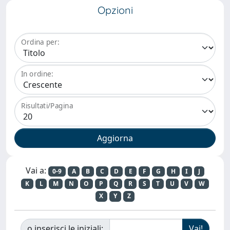
Opzioni
Ordina per:
In ordine:
Risultati/Pagina
Vai a:
0-9
A
B
C
D
E
F
G
H
I
J
K
L
M
N
O
P
Q
R
S
T
U
V
W
X
Y
Z
o inserisci le iniziali: