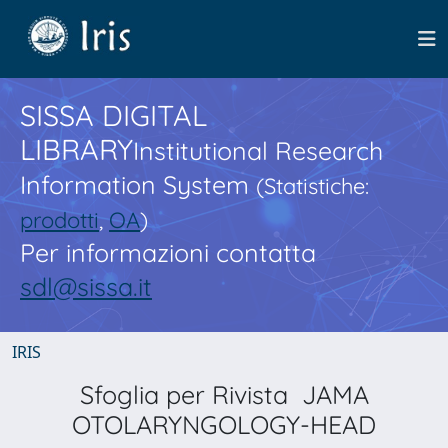
SISSA DIGITAL
LIBRARY
Institutional Research
Information System
(Statistiche:
prodotti
,
OA
)
Per informazioni contatta
sdl@sissa.it
IRIS
Sfoglia per Rivista JAMA
OTOLARYNGOLOGY-HEAD