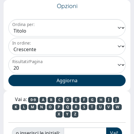
Opzioni
Ordina per:
In ordine:
Risultati/Pagina
Vai a:
0-9
A
B
C
D
E
F
G
H
I
J
K
L
M
N
O
P
Q
R
S
T
U
V
W
X
Y
Z
o inserisci le iniziali: