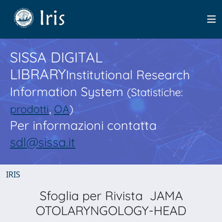
SISSA DIGITAL
LIBRARY
Institutional Research
Information System
(Statistiche:
prodotti
,
OA
)
Per informazioni contatta
sdl@sissa.it
IRIS
Sfoglia per Rivista JAMA
OTOLARYNGOLOGY-HEAD