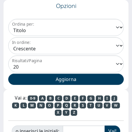
Opzioni
Ordina per:
In ordine:
Risultati/Pagina
Vai a:
0-9
A
B
C
D
E
F
G
H
I
J
K
L
M
N
O
P
Q
R
S
T
U
V
W
X
Y
Z
o inserisci le iniziali: