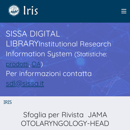
SISSA DIGITAL
LIBRARY
Institutional Research
Information System
(Statistiche:
prodotti
,
OA
)
Per informazioni contatta
sdl@sissa.it
IRIS
Sfoglia per Rivista JAMA
OTOLARYNGOLOGY-HEAD