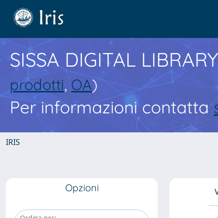
SISSA DIGITAL LIBRARY
prodotti
,
OA
)
Per informazioni contatta
IRIS
Opzioni
V
Ordina per: