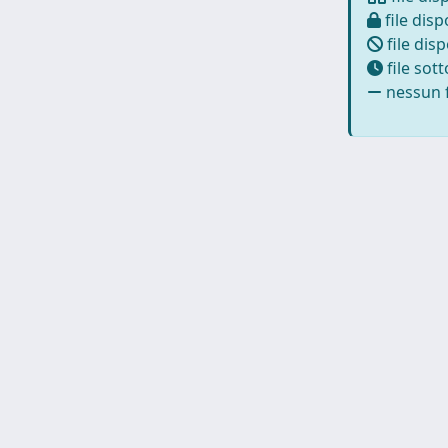
file disp
file disp
file sot
nessun f