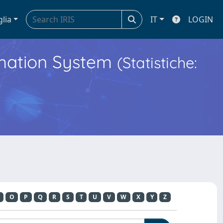
glia
IT
LOGIN
ormation System
(Statistiche:
O
P
Q
R
S
T
U
V
W
X
Y
Z