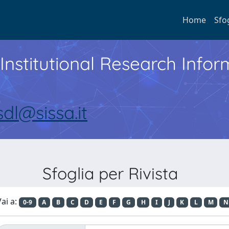
Home
Sfo
Institutional Research Inf
sdl@sissa.it
Sfoglia per Rivista
ai a:
0-9
A
B
C
D
E
F
G
H
I
J
K
L
M
N