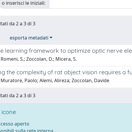
o inserisci le iniziali:
tati da 2 a 3 di 3
esporta metadati
 learning framework to optimize optic nerve elect
Romeni, S.; Zoccolan, D.; Micera, S.
g the complexity of rat object vision requires a
Muratore, Paolo; Alemi, Alireza; Zoccolan, Davide
tati da 2 a 3 di 3
 icone
accesso aperto
ponibili sulla rete interna