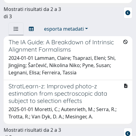
Mostrati risultati da 2 a 3
di 3
esporta metadati
The IA Guide: A Breakdown of Intrinsic
Alignment Formalisms
2024-01-01 Lamman, Claire; Tsaprazi, Eleni; Shi,
Jingjing; Šarčević, Nikolina Niko; Pyne, Susan;
Legnani, Elisa; Ferreira, Tassia
StratLearn-z: Improved photo-z
estimation from spectroscopic data
subject to selection effects
2025-01-01 Moretti, C.; Autenrieth, M.; Serra, R.;
Trotta, R.; Van Dyk, D. A.; Mesinger, A.
Mostrati risultati da 2 a 3