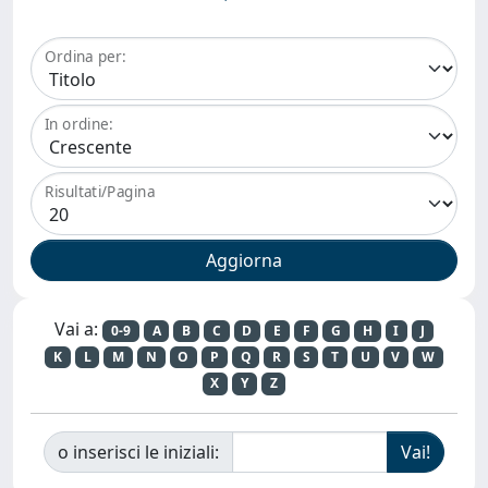
Ordina per:
In ordine:
Risultati/Pagina
Vai a:
0-9
A
B
C
D
E
F
G
H
I
J
K
L
M
N
O
P
Q
R
S
T
U
V
W
X
Y
Z
o inserisci le iniziali: