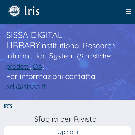
SISSA DIGITAL
LIBRARY
Institutional Research
Information System
(Statistiche:
prodotti
,
OA
)
Per informazioni contatta
sdl@sissa.it
IRIS
Sfoglia per Rivista
Opzioni