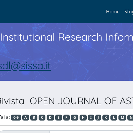
Home
Sfo
Institutional Research Inf
sdl@sissa.it
r Rivista OPEN JOURNAL OF A
ai a:
0-9
A
B
C
D
E
F
G
H
I
J
K
L
M
N