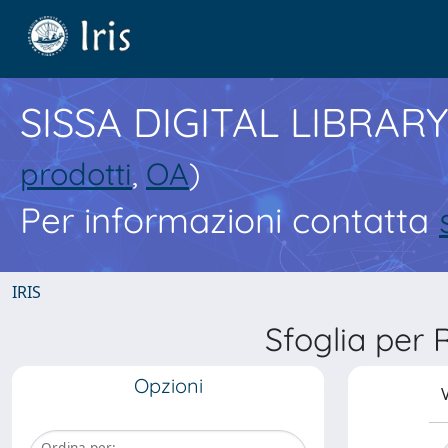
SISSA DIGITAL LIBRARY
prodotti
,
OA
)
Per informazioni contatta
IRIS
Sfoglia pe
Opzioni
V
Ordina per: