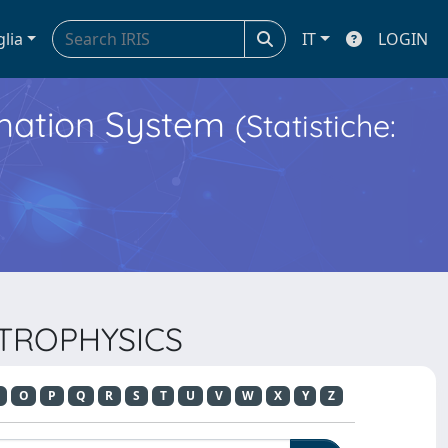
glia
IT
LOGIN
ormation System
(Statistiche:
STROPHYSICS
O
P
Q
R
S
T
U
V
W
X
Y
Z