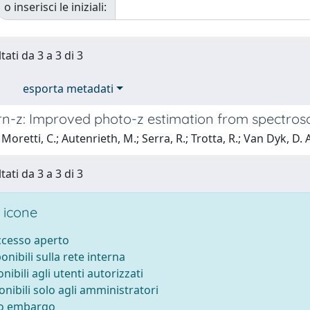
o inserisci le iniziali:
tati da 3 a 3 di 3
esporta metadati
n-z: Improved photo-z estimation from spectrosco
Moretti, C.; Autenrieth, M.; Serra, R.; Trotta, R.; Van Dyk, D. 
tati da 3 a 3 di 3
 icone
accesso aperto
ponibili sulla rete interna
onibili agli utenti autorizzati
onibili solo agli amministratori
to embargo