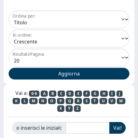
Ordina per:
In ordine:
Risultati/Pagina
Vai a:
0-9
A
B
C
D
E
F
G
H
I
J
K
L
M
N
O
P
Q
R
S
T
U
V
W
X
Y
Z
o inserisci le iniziali: