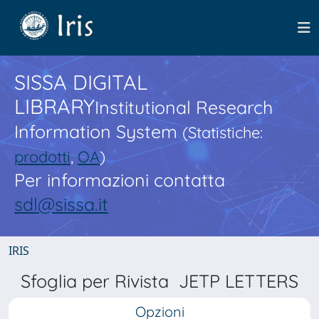
SISSA DIGITAL
LIBRARY
Institutional Research
Information System
(Statistiche:
prodotti
,
OA
)
Per informazioni contatta
sdl@sissa.it
IRIS
Sfoglia per Rivista JETP LETTERS
Opzioni