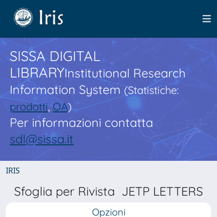
SISSA DIGITAL
LIBRARY
Institutional Research
Information System
(Statistiche:
prodotti
,
OA
)
Per informazioni contatta
sdl@sissa.it
IRIS
Sfoglia per Rivista JETP LETTERS
Opzioni