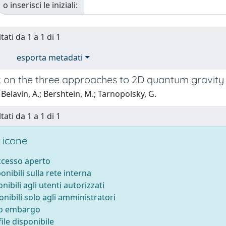
o inserisci le iniziali:
tati da 1 a 1 di 1
esporta metadati
 on the three approaches to 2D quantum gravity
Belavin, A.; Bershtein, M.; Tarnopolsky, G.
tati da 1 a 1 di 1
 icone
accesso aperto
ponibili sulla rete interna
onibili agli utenti autorizzati
onibili solo agli amministratori
to embargo
ile disponibile