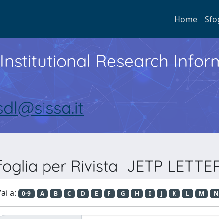
Home
Sfo
Institutional Research Inf
sdl@sissa.it
foglia per Rivista JETP LETTE
ai a:
0-9
A
B
C
D
E
F
G
H
I
J
K
L
M
N