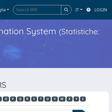
glia
IT
LOGIN
ormation System
(Statistiche:
RS
O
P
Q
R
S
T
U
V
W
X
Y
Z