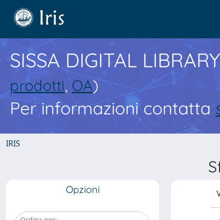
SISSA DIGITAL LIBRARY
prodotti
,
OA
)
Per informazioni contatta
IRIS
S
Opzioni
V
Ordina per: