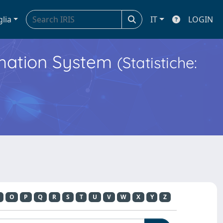
glia
IT
LOGIN
ormation System
(Statistiche:
O
P
Q
R
S
T
U
V
W
X
Y
Z