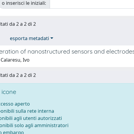
o inserisci le iniziali:
tati da 2 a 2 di 2
esporta metadati
ration of nanostructured sensors and electrodes
Calaresu, Ivo
tati da 2 a 2 di 2
 icone
accesso aperto
ponibili sulla rete interna
onibili agli utenti autorizzati
onibili solo agli amministratori
to embargo