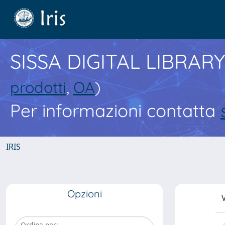
SISSA DIGITAL LIBRARY
prodotti
,
OA
)
Per informazioni contatta
IRIS
Opzioni
V
Ordina per: