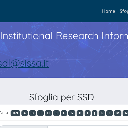
Home
Sfo
Institutional Research Inf
sdl@sissa.it
Sfoglia per SSD
ai a:
0-9
A
B
C
D
E
F
G
H
I
J
K
L
M
N