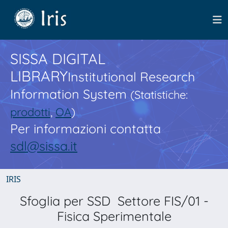
SISSA DIGITAL
LIBRARY
Institutional Research
Information System
(Statistiche:
prodotti
,
OA
)
Per informazioni contatta
sdl@sissa.it
IRIS
Sfoglia per SSD Settore FIS/01 -
Fisica Sperimentale