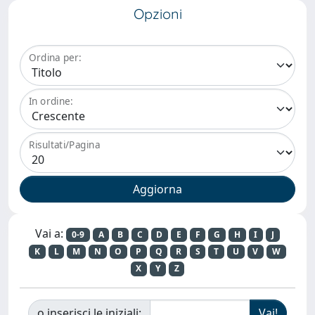
Opzioni
Ordina per:
In ordine:
Risultati/Pagina
Vai a:
0-9
A
B
C
D
E
F
G
H
I
J
K
L
M
N
O
P
Q
R
S
T
U
V
W
X
Y
Z
o inserisci le iniziali: