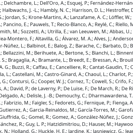
 Delchambre, L.; Dell’Oro, A.; Esquej, P.; Fernández-Hernández,
 Halbwachs, J. -L.; Hambly, N. C.; Harrison, D. L.; Hestroffer, D
.; Jordan, S.; Krone-Martins, A.; Lanzafame, A. C.; Löffler, W.
 Pancino, E.; Pauwels, T.; Recio-Blanco, A.; Reylé, C.; Riello, M.;
Smith, M.; Sozzetti, A.; Utrilla, E.; van Leeuwen, M.; Abbas, U.
dea-Montero, F.; Altavilla, G.; Álvarez, M. A.; Alves, J.; Anderson
-Núñez, L.; Balbinot, E.; Balog, Z.; Barache, C.; Barbato, D.; B
; Bellazzini, M.; Berihuete, A.; Bertone, S.; Bianchi, L.; Binnen
S.; Bragaglia, A.; Bramante, L.; Breedt, E.; Bressan, A.; Brouille
. G.; Buzzi, R.; Caffau, E.; Cancelliere, R.; Cantat-Gaudin, T.; C
, L.; Castellani, M.; Castro-Ginard, A.; Chaoul, L.; Charlot, P.
.; Contursi, G.; Cooper, W. J.; Cornez, T.; Cowell, S.; Crifo, F
A.; David, P.; de Laverny, P.; De Luise, F.; De March, R.; De Ridd
Delgado, A.; Delisle, J. -B.; Demouchy, C.; Dharmawardena, T. E.
.; Fabrizio, M.; Faigler, S.; Fedorets, G.; Fernique, P.; Fienga, A
Gutierrez, A.; Garcia-Reinaldos, M.; García-Torres, M.; Garofalo
 Giuffrida, G.; Gomel, R.; Gomez, A.; González-Núñez, J.; Gonzál
ánchez, R.; Guy, L. P.; Hatzidimitriou, D.; Hauser, M.; Haywood
, N.; Holland, G.; Huckle, H. E.; Jardine, K.; Jasniewicz, G.; Je