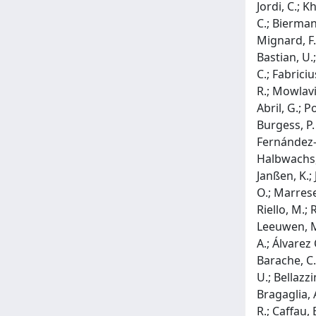
Jordi, C.; K
C.; Biermann
Mignard, F.;
Bastian, U.
C.; Fabrici
R.; Mowlavi,
Abril, G.; P
Burgess, P.
Fernández-H
Halbwachs, J
Janßen, K.;
O.; Marrese
Riello, M.; 
Leeuwen, M.;
A.; Álvarez 
Barache, C.
U.; Bellazzi
Bragaglia, A
R.; Caffau, 