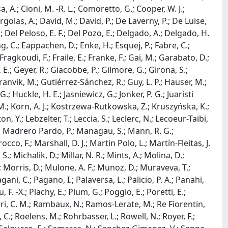
, A.; Cioni, M. -R. L.; Comoretto, G.; Cooper, W. J.;
rgolas, A.; David, M.; David, P.; De Laverny, P.; De Luise,
; Del Peloso, E. F.; Del Pozo, E.; Delgado, A.; Delgado, H.
ding, C.; Eappachen, D.; Enke, H.; Esquej, P.; Fabre, C.;
 Fragkoudi, F.; Fraile, E.; Franke, F.; Gai, M.; Garabato, D.;
E.; Geyer, R.; Giacobbe, P.; Gilmore, G.; Girona, S.;
ranvik, M.; Gutiérrez-Sánchez, R.; Guy, L. P.; Hauser, M.;
; Huckle, H. E.; Jasniewicz, G.; Jonker, P. G.; Juaristi
, M.; Korn, A. J.; Kostrzewa-Rutkowska, Z.; Kruszyńska, K.;
on, Y.; Lebzelter, T.; Leccia, S.; Leclerc, N.; Lecoeur-Taibi,
l, A.; Madrero Pardo, P.; Managau, S.; Mann, R. G.;
o, F.; Marshall, D. J.; Martin Polo, L.; Martín-Fleitas, J.
; Michalik, D.; Millar, N. R.; Mints, A.; Molina, D.;
.; Morris, D.; Mulone, A. F.; Munoz, D.; Muraveva, T.;
gani, C.; Pagano, I.; Palaversa, L.; Palicio, P. A.; Panahi,
 F. -X.; Plachy, E.; Plum, G.; Poggio, E.; Poretti, E.;
iteri, C. M.; Rambaux, N.; Ramos-Lerate, M.; Re Fiorentin,
, C.; Roelens, M.; Rohrbasser, L.; Rowell, N.; Royer, F.;