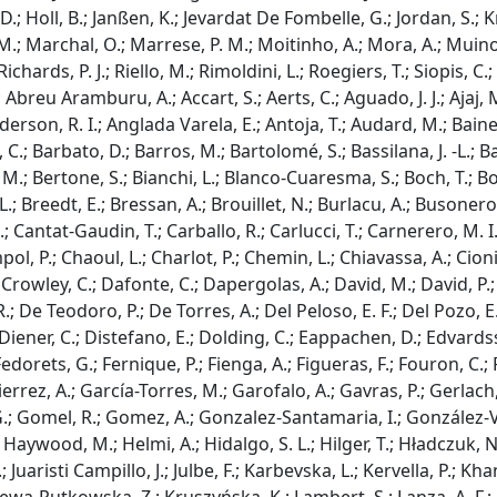
D.; Holl, B.; Janßen, K.; Jevardat De Fombelle, G.; Jordan, S.; K
.; Marchal, O.; Marrese, P. M.; Moitinho, A.; Mora, A.; Muinon
Richards, P. J.; Riello, M.; Rimoldini, L.; Roegiers, T.; Siopis, C
Abreu Aramburu, A.; Accart, S.; Aerts, C.; Aguado, J. J.; Ajaj, M.
nderson, R. I.; Anglada Varela, E.; Antoja, T.; Audard, M.; Baine
 C.; Barbato, D.; Barros, M.; Bartolomé, S.; Bassilana, J. -L.; B
 M.; Bertone, S.; Bianchi, L.; Blanco-Cuaresma, S.; Boch, T.; Bo
; Breedt, E.; Bressan, A.; Brouillet, N.; Burlacu, A.; Busonero, 
; Cantat-Gaudin, T.; Carballo, R.; Carlucci, T.; Carnerero, M. I
l, P.; Chaoul, L.; Charlot, P.; Chemin, L.; Chiavassa, A.; Cioni,
Crowley, C.; Dafonte, C.; Dapergolas, A.; David, M.; David, P.; 
; De Teodoro, P.; De Torres, A.; Del Peloso, E. F.; Del Pozo, E.;
 Diener, C.; Distefano, E.; Dolding, C.; Eappachen, D.; Edvardsso
 Fedorets, G.; Fernique, P.; Fienga, A.; Figueras, F.; Fouron, C.; 
rrez, A.; García-Torres, M.; Garofalo, A.; Gavras, P.; Gerlach, 
G.; Gomel, R.; Gomez, A.; Gonzalez-Santamaria, I.; González-Vida
Haywood, M.; Helmi, A.; Hidalgo, S. L.; Hilger, T.; Hładczuk, N.
.; Juaristi Campillo, J.; Julbe, F.; Karbevska, L.; Kervella, P.; 