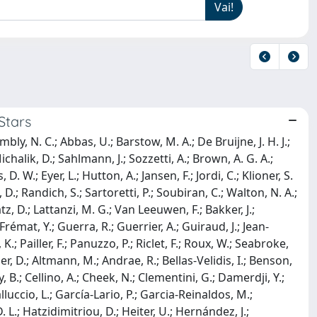
Stars
mbly, N. C.; Abbas, U.; Barstow, M. A.; De Bruijne, J. H. J.;
ichalik, D.; Sahlmann, J.; Sozzetti, A.; Brown, A. G. A.;
D. W.; Eyer, L.; Hutton, A.; Jansen, F.; Jordi, C.; Klioner, S.
D.; Randich, S.; Sartoretti, P.; Soubiran, C.; Walton, N. A.;
tz, D.; Lattanzi, M. G.; Van Leeuwen, F.; Bakker, J.;
rémat, Y.; Guerra, R.; Guerrier, A.; Guiraud, J.; Jean-
.; Pailler, F.; Panuzzo, P.; Riclet, F.; Roux, W.; Seabroke,
sier, D.; Altmann, M.; Andrae, R.; Bellas-Velidis, I.; Benson,
, B.; Cellino, A.; Cheek, N.; Clementini, G.; Damerdji, Y.;
uccio, L.; García-Lario, P.; Garcia-Reinaldos, M.;
 L.; Hatzidimitriou, D.; Heiter, U.; Hernández, J.;