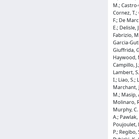
M.; Castro-G
Cornez, T.; 
F.; De March
E.; Delisle,
Fabrizio, M.
Garcia-Gutie
Giuffrida, 
Haywood, M.;
Campillo, J.
Lambert, S.;
I.; Liao, S.
Marchant, J
M.; Masip, A
Molinaro, R.
Murphy, C. P
A.; Pawlak, 
Poujoulet, E
P.; Regibo, 