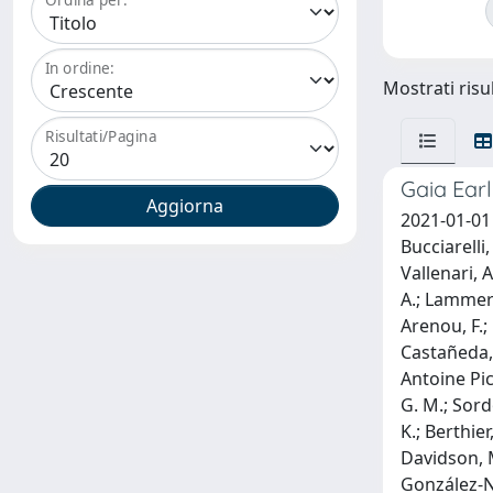
In ordine:
Mostrati risu
Risultati/Pagina
Gaia Ear
2021-01-01 S
Bucciarelli,
Vallenari, A
A.; Lammers,
Arenou, F.; 
Castañeda, J
Antoine Picc
G. M.; Sordo
K.; Berthier
Davidson, M
González-Núñ