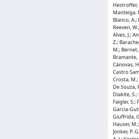
Hestroffer, 
Manteiga, M
Blanco, A.; 
Reeven, W.; 
Alves, J.; A
Z.; Barache,
M.; Bernet,
Bramante, L.
Cánovas, H.
Castro Sampo
Crosta, M.; 
De Souza, R.
Diakite, S.;
Faigler, S.;
Garcia-Gutie
Giuffrida, 
Hauser, M.; 
Jonker, P. G