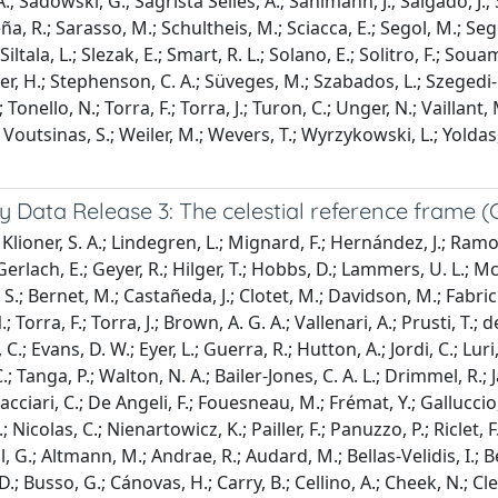
 A.; Sadowski, G.; Sagristà Sellés, A.; Sahlmann, J.; Salgado, 
a, R.; Sarasso, M.; Schultheis, M.; Sciacca, E.; Segol, M.; Sego
 Siltala, L.; Slezak, E.; Smart, R. L.; Solano, E.; Solitro, F.; Soua
r, H.; Stephenson, C. A.; Süveges, M.; Szabados, L.; Szegedi-Elek
; Tonello, N.; Torra, F.; Torra, J.; Turon, C.; Unger, N.; Vaillant, 
 Voutsinas, S.; Weiler, M.; Wevers, T.; Wyrzykowski, L.; Yoldas, 
y Data Release 3: The celestial reference frame 
Klioner, S. A.; Lindegren, L.; Mignard, F.; Hernández, J.; Ram
Gerlach, E.; Geyer, R.; Hilger, T.; Hobbs, D.; Lammers, U. L.; Mcmi
.; Bernet, M.; Castañeda, J.; Clotet, M.; Davidson, M.; Fabriciu
N.; Torra, F.; Torra, J.; Brown, A. G. A.; Vallenari, A.; Prusti, T.; 
.; Evans, D. W.; Eyer, L.; Guerra, R.; Hutton, A.; Jordi, C.; Luri
; Tanga, P.; Walton, N. A.; Bailer-Jones, C. A. L.; Drimmel, R.; 
Cacciari, C.; De Angeli, F.; Fouesneau, M.; Frémat, Y.; Galluccio
 Nicolas, C.; Nienartowicz, K.; Pailler, F.; Panuzzo, P.; Riclet,
, G.; Altmann, M.; Andrae, R.; Audard, M.; Bellas-Velidis, I.; B
.; Busso, G.; Cánovas, H.; Carry, B.; Cellino, A.; Cheek, N.; C