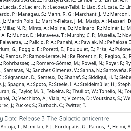
zewa-Rutkowska, Z.; Kruszyńska, K.; Lambert, S.; Lanza, A. F.; L
; Leccia, S.; Leclerc, N.; Lecoeur-Taibi, I.; Liao, S.; Licata, E.; Li
do, P.; Managau, S.; Mann, R. G.; Marchant, J. M.; Marconi, 
 J.; Martin Polo, L.; Martín-Fleitas, J. M.; Masip, A.; Massari, 
 Millar, N. R.; Mints, A.; Molina, D.; Molinaro, R.; Molnár, L.; M
A. F.; Munoz, D.; Muraveva, T.; Murphy, C. P.; Musella, I.; Nova
Palaversa, L.; Palicio, P. A.; Panahi, A.; Pawlak, M.; Peñalosa Est
Plum, G.; Poggio, E.; Poretti, E.; Poujoulet, E.; Prša, A.; Pulone,
; Ramos, P.; Ramos-Lerate, M.; Re Fiorentin, P.; Regibo, S.; Rip
; Rohrbasser, L.; Romero-Gómez, M.; Rowell, N.; Royer, F.; Rybic
.; Samaras, N.; Sanchez Gimenez, V.; Sanna, N.; Santoveña, R.;
C.; Ségransan, D.; Semeux, D.; Shahaf, S.; Siddiqui, H. I.; Siebert
 J.; Spagna, A.; Spoto, F.; Steele, I. A.; Steidelmüller, H.; Ste
auran, G.; Taylor, M. B.; Teixeira, R.; Thuillot, W.; Tonello, N.; To
Vanel, O.; Vecchiato, A.; Viala, Y.; Vicente, D.; Voutsinas, S.; W
rec, J.; Zucker, S.; Zurbach, C.; Zwitter, T.
y Data Release 3. The Galactic anticentre
ntoja, T.; Mcmillan, P. J.; Kordopatis, G.; Ramos, P.; Helmi, A.