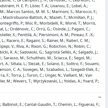
asne, Y.; Le Campion, J. -F.; Le Fustec, Y.; Lebreton, Y.;
ndstrøm, H. E. P.; Lister, T. A.; Livanou, E.; Lobel, A.;
M.; Marcos Santos, M. M. S.; Marinoni, S.; Marocco, F.;
D.; Mastrobuono-Battisti, A.; Mazeh, T.; Mcmillan, P. J.;
ontegriffo, P.; Mor, R.; Morbidelli, R.; Morel, T.; Morris,
l, L.; Ordénovic, C.; Orrù, G.; Osinde, J.; Pagani, C.;
eller, X.; Penttilä, A.; Piersimoni, A. M.; Pineau, F. -X.;
 L.; Racero, E.; Ragaini, S.; Rainer, M.; Raiteri, C. M.;
epi, V.; Riva, A.; Rixon, G.; Robichon, N.; Robin, C.;
ki, K. A.; Sadowski, G.; Sagristà Sellés, A.; Salgado, J.;
 Sarasso, M.; Schultheis, M.; Sciacca, E.; Segol, M.;
, A.; Siltala, L.; Slezak, E.; Solano, E.; Solitro, F.; Souami,
phenson, C. A.; Süveges, M.; Szabados, L.; Szegedi-Elek, E.;
rra, F.; Torra, J.; Turon, C.; Unger, N.; Vaillant, M.; Van
eiler, M.; Wevers, T.; Wyrzykowski, L.; Yoldas, A.; Yvard, P.;
; Balbinot, E.; Cantat-Gaudin, T.; Chemin, L.; Figueras, F.;