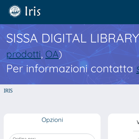
SISSA DIGITAL LIBRARY
prodotti
,
OA
)
Per informazioni contatta
IRIS
Opzioni
V
Ordina per: