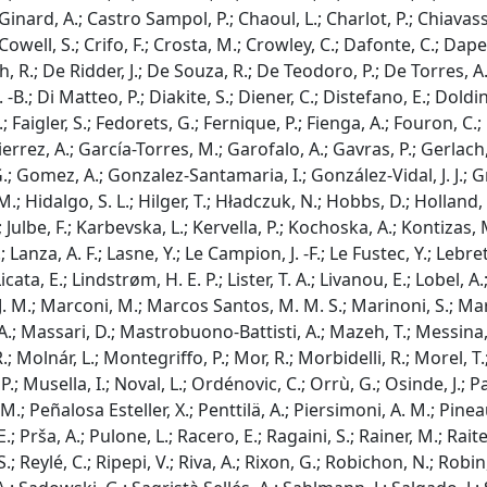
inard, A.; Castro Sampol, P.; Chaoul, L.; Charlot, P.; Chiavassa
Cowell, S.; Crifo, F.; Crosta, M.; Crowley, C.; Dafonte, C.; Dape
, R.; De Ridder, J.; De Souza, R.; De Teodoro, P.; De Torres, A.
 J. -B.; Di Matteo, P.; Diakite, S.; Diener, C.; Distefano, E.; Dol
; Faigler, S.; Fedorets, G.; Fernique, P.; Fienga, A.; Fouron, C.;
rrez, A.; García-Torres, M.; Garofalo, A.; Gavras, P.; Gerlach, 
G.; Gomez, A.; Gonzalez-Santamaria, I.; González-Vidal, J. J.; G
 Hidalgo, S. L.; Hilger, T.; Hładczuk, N.; Hobbs, D.; Holland, G.
; Julbe, F.; Karbevska, L.; Kervella, P.; Kochoska, A.; Kontizas
 Lanza, A. F.; Lasne, Y.; Le Campion, J. -F.; Le Fustec, Y.; Lebret
; Licata, E.; Lindstrøm, H. E. P.; Lister, T. A.; Livanou, E.; Lobe
. M.; Marconi, M.; Marcos Santos, M. M. S.; Marinoni, S.; Marocc
.; Massari, D.; Mastrobuono-Battisti, A.; Mazeh, T.; Messina, S.
; Molnár, L.; Montegriffo, P.; Mor, R.; Morbidelli, R.; Morel, T
.; Musella, I.; Noval, L.; Ordénovic, C.; Orrù, G.; Osinde, J.; Pa
M.; Peñalosa Esteller, X.; Penttilä, A.; Piersimoni, A. M.; Pineau,
.; Prša, A.; Pulone, L.; Racero, E.; Ragaini, S.; Rainer, M.; Ra
S.; Reylé, C.; Ripepi, V.; Riva, A.; Rixon, G.; Robichon, N.; Robin