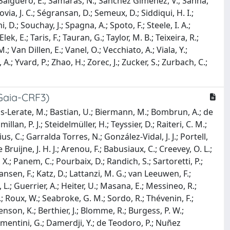
J.; Salguero, E.; Samaras, N.; Sanchez Gimenez, V.; Sanna,
via, J. C.; Ségransan, D.; Semeux, D.; Siddiqui, H. I.;
mi, D.; Souchay, J.; Spagna, A.; Spoto, F.; Steele, I. A.;
, E.; Taris, F.; Tauran, G.; Taylor, M. B.; Teixeira, R.;
M.; Van Dillen, E.; Vanel, O.; Vecchiato, A.; Viala, Y.;
A.; Yvard, P.; Zhao, H.; Zorec, J.; Zucker, S.; Zurbach, C.;
(Gaia-CRF3)
os-Lerate, M.; Bastian, U.; Biermann, M.; Bombrun, A.; de
llan, P. J.; Steidelmüller, H.; Teyssier, D.; Raiteri, C. M.;
s, C.; Garralda Torres, N.; González-Vidal, J. J.; Portell,
de Bruijne, J. H. J.; Arenou, F.; Babusiaux, C.; Creevey, O. L.;
, X.; Panem, C.; Pourbaix, D.; Randich, S.; Sartoretti, P.;
Jansen, F.; Katz, D.; Lattanzi, M. G.; van Leeuwen, F.;
, L.; Guerrier, A.; Heiter, U.; Masana, E.; Messineo, R.;
 F.; Roux, W.; Seabroke, G. M.; Sordo, R.; Thévenin, F.;
enson, K.; Berthier, J.; Blomme, R.; Burgess, P. W.;
lementini, G.; Damerdji, Y.; de Teodoro, P.; Nuñez