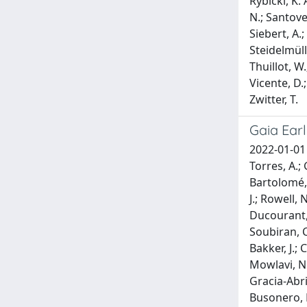
Rybicki, K.
N.; Santoveñ
Siebert, A.;
Steidelmülle
Thuillot, W.
Vicente, D.;
Zwitter, T.
Gaia Earl
2022-01-01 
Torres, A.; 
Bartolomé, S
J.; Rowell, 
Ducourant, C
Soubiran, C.
Bakker, J.; 
Mowlavi, N.;
Gracia-Abril
Busonero, D