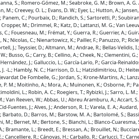
hanna, S.; Romero-Gómez, M.; Seabroke, G. M.; Brown, A. G. A.; V
, M.; Creevey, O. L.; Evans, D. W.; Eyer, L.; Hutton, A.; Jansen, 
 Panem, C.; Pourbaix, D.; Randich, S.; Sartoretti, P.; Soubiran, 
; Cropper, M.; Drimmel, R.; Katz, D.; Lattanzi, M. G.; Van Leeuw
us, C.; Fouesneau, M.; Frémat, Y.; Guerra, R.; Guerrier, A.; Gui
 N.; Nicolas, C.; Nienartowicz, K.; Pailler, F.; Panuzzo, P.; Ricle
ortell, J.; Teyssier, D.; Altmann, M.; Andrae, R.; Bellas-Velidis, 
 W.; Busso, G.; Carry, B.; Cellino, A.; Cheek, N.; Clementini, G
ernández, J.; Galluccio, L.; García-Lario, P.; Garcia-Reinaldos
. -L.; Hambly, N. C.; Harrison, D. L.; Hatzidimitriou, D.; Heiter,
 Jevardat De Fombelle, G.; Jordan, S.; Krone-Martins, A.; Lanza
, P. M.; Moitinho, A.; Mora, A.; Muinonen, K.; Osborne, P.; Panc
Rimoldini, L.; Robin, A. C.; Roegiers, T.; Rybizki, J.; Sarro, L. M.; 
 Van Reeven, W.; Abbas, U.; Abreu Aramburu, A.; Accart, S.; Aert
Cid-Fuentes, J.; Alves, J.; Anderson, R. I.; Varela, E. A.; Audard
; Barbato, D.; Barros, M.; Barstow, M. A.; Bartolomé, S.; Bassil
ni, M.; Bernet, M.; Bertone, S.; Bianchi, L.; Blanco-Cuaresma, S
.; Bramante, L.; Breedt, E.; Bressan, A.; Brouillet, N.; Bucciare
E.; Cancelliere, R.; Cánovas, H.; Carballo, R.; Carlucci, T.; Carn