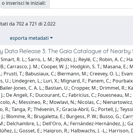
o inserisci le iniziali:
ltati da 702 a 721 di 2.022
esporta metadati
ly Data Release 3. The Gaia Catalogue of Nearby 
mart, R. L.; Sarro, L. M.; Rybizki, J.; Reylé, C.; Robin, A. C.; Ha
 B.; Carrasco, J. M.; Cooper, W. J.; Hodgkin, S. T.; Masana, E.; M
.; Prusti, T.; Babusiaux, C.; Biermann, M.; Creevey, O. L.; Evans, 
 U.; Lindegren, L.; Luri, X.; Mignard, F.; Panem, C.; Pourbaix, 
Bailer-Jones, C. A. L.; Bastian, U.; Cropper, M.; Drimmel, R.; Ka
.; De Angeli, F.; Ducourant, C.; Fabricius, C.; Fouesneau, M.; F
olo, A.; Messineo, R.; Mowlavi, N.; Nicolas, C.; Nienartowicz, K
, R.; Tanga, P.; Thévenin, F.; Gracia-Abril, G.; Portell, J.; Teys
, J.; Blomme, R.; Brugaletta, E.; Burgess, P. W.; Busso, G.; Carry
.; Delchambre, L.; Dell'Oro, A.; Fernández-Hernández, J.; Gall
ez, J.; Gosset, E.; Haigron, R.; Halbwachs, J. -L.; Harrison, D.