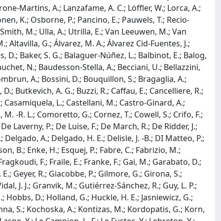
rone-Martins, A.; Lanzafame, A. C.; Löffler, W.; Lorca, A.;
en, K.; Osborne, P.; Pancino, E.; Pauwels, T.; Recio-
.; Smith, M.; Ulla, A.; Utrilla, E.; Van Leeuwen, M.; Van
; Altavilla, G.; Álvarez, M. A.; Álvarez Cid-Fuentes, J.;
s, D.; Baker, S. G.; Balaguer-Núñez, L.; Balbinot, E.; Balog,
auchet, N.; Baudesson-Stella, A.; Becciani, U.; Bellazzini,
mbrun, A.; Bossini, D.; Bouquillon, S.; Bragaglia, A.;
D.; Butkevich, A. G.; Buzzi, R.; Caffau, E.; Cancelliere, R.;
.; Casamiquela, L.; Castellani, M.; Castro-Ginard, A.;
 M. -R. L.; Comoretto, G.; Cornez, T.; Cowell, S.; Crifo, F.;
De Laverny, P.; De Luise, F.; De March, R.; De Ridder, J.;
 Delgado, A.; Delgado, H. E.; Delisle, J. -B.; DI Matteo, P.;
n, B.; Enke, H.; Esquej, P.; Fabre, C.; Fabrizio, M.;
Fragkoudi, F.; Fraile, E.; Franke, F.; Gai, M.; Garabato, D.;
E.; Geyer, R.; Giacobbe, P.; Gilmore, G.; Girona, S.;
l, J. J.; Granvik, M.; Gutiérrez-Sánchez, R.; Guy, L. P.;
; Hobbs, D.; Holland, G.; Huckle, H. E.; Jasniewicz, G.;
Khanna, S.; Kochoska, A.; Kontizas, M.; Kordopatis, G.; Korn,