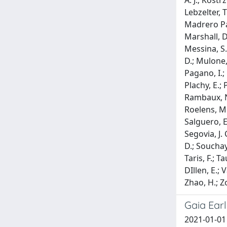
A. J.; Kostr
Lebzelter, T.
Madrero Par
Marshall, D.
Messina, S.;
D.; Mulone, 
Pagano, I.; 
Plachy, E.; 
Rambaux, N.
Roelens, M.
Salguero, E
Segovia, J. 
D.; Souchay,
Taris, F.; T
DIllen, E.; 
Zhao, H.; Zo
Gaia Earl
2021-01-01 A