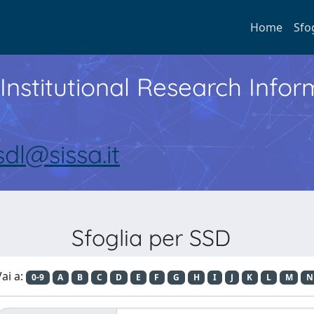
Home
Sfo
Institutional Research Inf
sdl@sissa.it
Sfoglia per SSD
ai a:
0-9
A
B
C
D
E
F
G
H
I
J
K
L
M
N