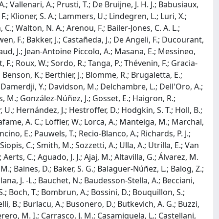
allenari, A.; Prusti, T.; De Bruijne, J. H. J.; Babusiaux,
F.; Klioner, S. A.; Lammers, U.; Lindegren, L.; Luri, X.;
C.; Walton, N. A.; Arenou, F.; Bailer-Jones, C. A. L.;
en, F.; Bakker, J.; Castañeda, J.; De Angeli, F.; Ducourant,
raud, J.; Jean-Antoine Piccolo, A.; Masana, E.; Messineo,
t, F.; Roux, W.; Sordo, R.; Tanga, P.; Thévenin, F.; Gracia-
I.; Benson, K.; Berthier, J.; Blomme, R.; Brugaletta, E.;
.; Damerdji, Y.; Davidson, M.; Delchambre, L.; Dell'Oro, A.;
, M.; González-Núñez, J.; Gosset, E.; Haigron, R.;
 U.; Hernández, J.; Hestroffer, D.; Hodgkin, S. T.; Holl, B.;
fame, A. C.; Löffler, W.; Lorca, A.; Manteiga, M.; Marchal,
ino, E.; Pauwels, T.; Recio-Blanco, A.; Richards, P. J.;
Siopis, C.; Smith, M.; Sozzetti, A.; Ulla, A.; Utrilla, E.; Van
s, C.; Aguado, J. J.; Ajaj, M.; Altavilla, G.; Álvarez, M.
, M.; Baines, D.; Baker, S. G.; Balaguer-Núñez, L.; Balog, Z.;
ana, J. -L.; Bauchet, N.; Baudesson-Stella, A.; Becciani,
.; Boch, T.; Bombrun, A.; Bossini, D.; Bouquillon, S.;
lli, B.; Burlacu, A.; Busonero, D.; Butkevich, A. G.; Buzzi,
erero, M. I.; Carrasco, J. M.; Casamiquela, L.; Castellani,