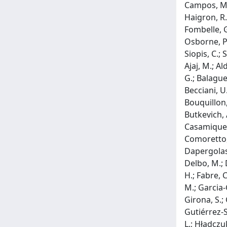
Campos, M.;
Haigron, R.;
Fombelle, G
Osborne, P.;
Siopis, C.; 
Ajaj, M.; Al
G.; Balaguer
Becciani, U.
Bouquillon, 
Butkevich, A
Casamiquela
Comoretto, G
Dapergolas, 
Delbo, M.; 
H.; Fabre, C
M.; Garcia-
Girona, S.;
Gutiérrez-S
L.; Hładczuk