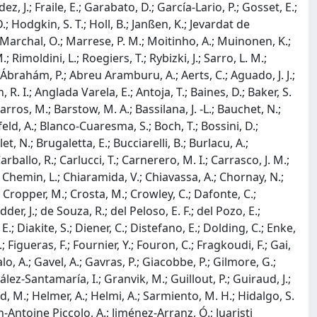
 J.; Fraile, E.; Garabato, D.; García-Lario, P.; Gosset, E.;
.; Hodgkin, S. T.; Holl, B.; Janßen, K.; Jevardat de
; Marchal, O.; Marrese, P. M.; Moitinho, A.; Muinonen, K.;
 Rimoldini, L.; Roegiers, T.; Rybizki, J.; Sarro, L. M.;
; Ábrahám, P.; Abreu Aramburu, A.; Aerts, C.; Aguado, J. J.;
, R. I.; Anglada Varela, E.; Antoja, T.; Baines, D.; Baker, S.
arros, M.; Barstow, M. A.; Bassilana, J. -L.; Bauchet, N.;
feld, A.; Blanco-Cuaresma, S.; Boch, T.; Bossini, D.;
t, N.; Brugaletta, E.; Bucciarelli, B.; Burlacu, A.;
arballo, R.; Carlucci, T.; Carnerero, M. I.; Carrasco, J. M.;
; Chemin, L.; Chiaramida, V.; Chiavassa, A.; Chornay, N.;
.; Cropper, M.; Crosta, M.; Crowley, C.; Dafonte, C.;
er, J.; de Souza, R.; del Peloso, E. F.; del Pozo, E.;
; Diakite, S.; Diener, C.; Distefano, E.; Dolding, C.; Enke,
.; Figueras, F.; Fournier, Y.; Fouron, C.; Fragkoudi, F.; Gai,
, A.; Gavel, A.; Gavras, P.; Giacobbe, P.; Gilmore, G.;
ez-Santamaría, I.; Granvik, M.; Guillout, P.; Guiraud, J.;
, M.; Helmer, A.; Helmi, A.; Sarmiento, M. H.; Hidalgo, S.
an-Antoine Piccolo, A.; Jiménez-Arranz, Ó.; Juaristi