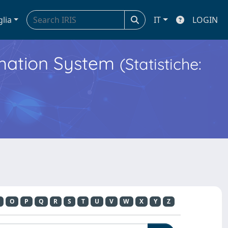
glia
IT
LOGIN
ormation System
(Statistiche:
O
P
Q
R
S
T
U
V
W
X
Y
Z