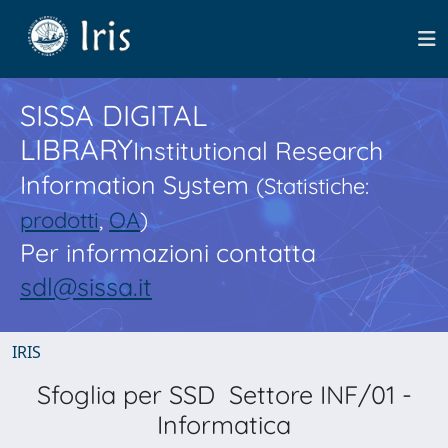
SISSA DIGITAL
LIBRARY
Institutional Research
Information System
(Statistiche:
prodotti
,
OA
)
Per informazioni contatta
sdl@sissa.it
IRIS
Sfoglia per SSD Settore INF/01 -
Informatica