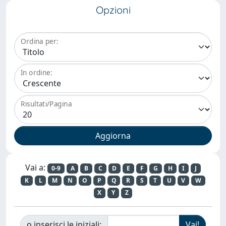
Opzioni
Ordina per:
In ordine:
Risultati/Pagina
Vai a:
0-9
A
B
C
D
E
F
G
H
I
J
K
L
M
N
O
P
Q
R
S
T
U
V
W
X
Y
Z
o inserisci le iniziali: