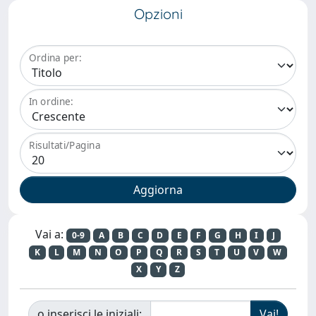
Opzioni
Ordina per:
In ordine:
Risultati/Pagina
Vai a:
0-9
A
B
C
D
E
F
G
H
I
J
K
L
M
N
O
P
Q
R
S
T
U
V
W
X
Y
Z
o inserisci le iniziali: