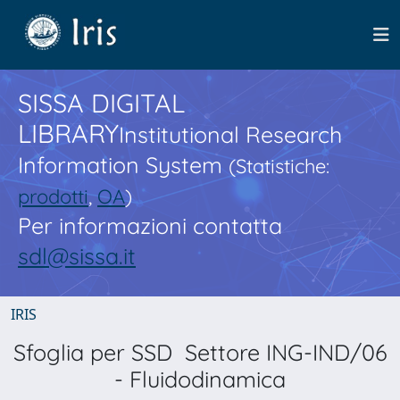
SISSA DIGITAL
LIBRARY
Institutional Research
Information System
(Statistiche:
prodotti
,
OA
)
Per informazioni contatta
sdl@sissa.it
IRIS
Sfoglia per SSD Settore ING-IND/06
- Fluidodinamica