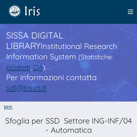
SISSA DIGITAL
LIBRARY
Institutional Research
Information System
(Statistiche:
prodotti
,
OA
)
Per informazioni contatta
sdl@sissa.it
IRIS
Sfoglia per SSD Settore ING-INF/04
- Automatica