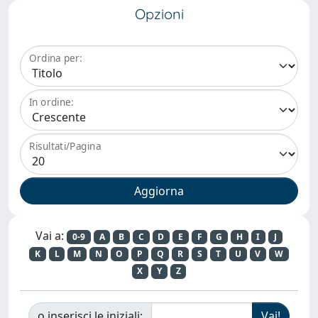
Opzioni
Ordina per:
In ordine:
Risultati/Pagina
Vai a:
0-9
A
B
C
D
E
F
G
H
I
J
K
L
M
N
O
P
Q
R
S
T
U
V
W
X
Y
Z
o inserisci le iniziali: