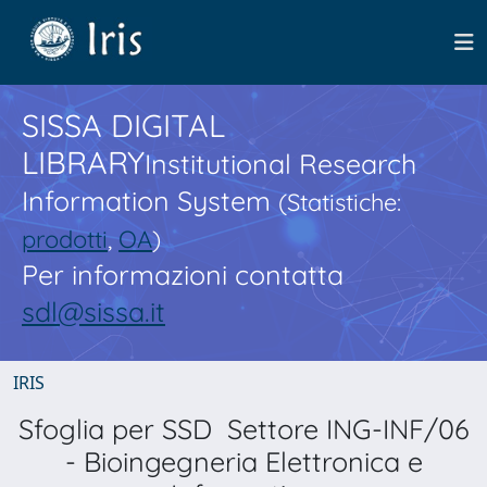
SISSA DIGITAL
LIBRARY
Institutional Research
Information System
(Statistiche:
prodotti
,
OA
)
Per informazioni contatta
sdl@sissa.it
IRIS
Sfoglia per SSD Settore ING-INF/06
- Bioingegneria Elettronica e