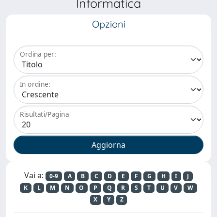
Informatica
Opzioni
Ordina per:
In ordine:
Risultati/Pagina
Vai a:
0-9
A
B
C
D
E
F
G
H
I
J
K
L
M
N
O
P
Q
R
S
T
U
V
W
X
Y
Z