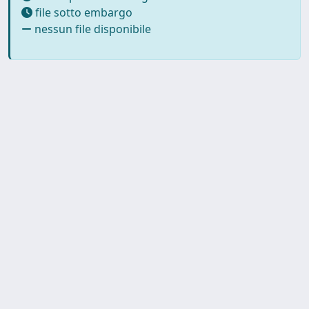
file sotto embargo
nessun file disponibile
SISSA Library - Via Bonomea,
Powered by IRIS
about