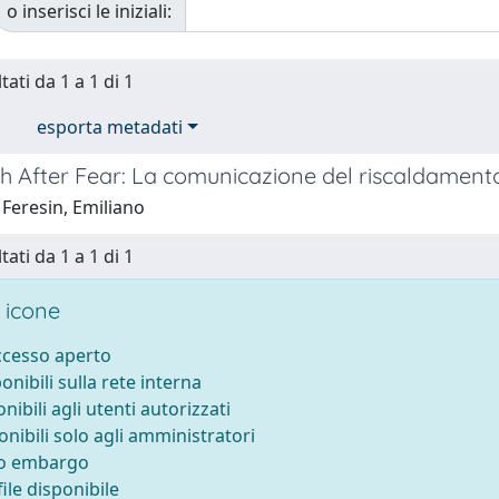
o inserisci le iniziali:
tati da 1 a 1 di 1
esporta metadati
th After Fear: La comunicazione del riscaldament
 Feresin, Emiliano
tati da 1 a 1 di 1
 icone
accesso aperto
ponibili sulla rete interna
onibili agli utenti autorizzati
onibili solo agli amministratori
to embargo
ile disponibile