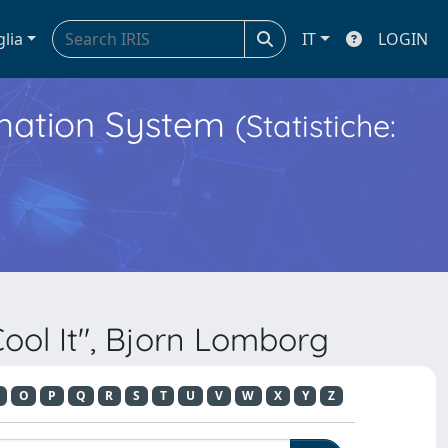
glia
IT
LOGIN
ormation System
(Statistiche:
ool It", Bjorn Lomborg
O
P
Q
R
S
T
U
V
W
X
Y
Z