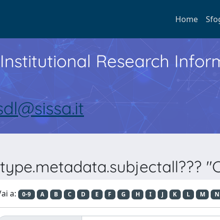
Home
Sfo
Institutional Research Inf
sdl@sissa.it
.type.metadata.subjectall??? "C
ai a:
0-9
A
B
C
D
E
F
G
H
I
J
K
L
M
N