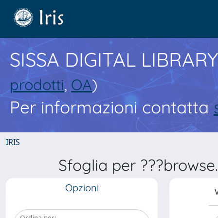
SISSA DIGITAL LIBRARY
prodotti
,
OA
)
Per informazioni contatta
IRIS
Sfoglia per ???browse
Opzioni
V
Ordina per: