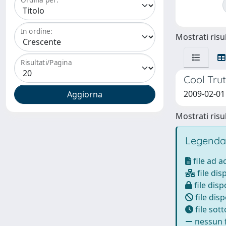
In ordine:
Mostrati risul
Risultati/Pagina
Cool Tru
2009-02-01
Mostrati risul
Legenda
file ad 
file dis
file disp
file disp
file sot
nessun f