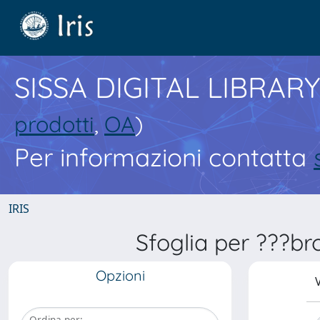
SISSA DIGITAL LIBRARY
prodotti
,
OA
)
Per informazioni contatta
IRIS
Sfoglia per ???br
Opzioni
V
Ordina per: