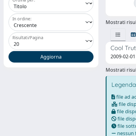
In ordine:
Mostrati risul
Risultati/Pagina
Cool Tru
2009-02-01
Mostrati risul
Legenda
file ad 
file dis
file disp
file disp
file sot
nessun f