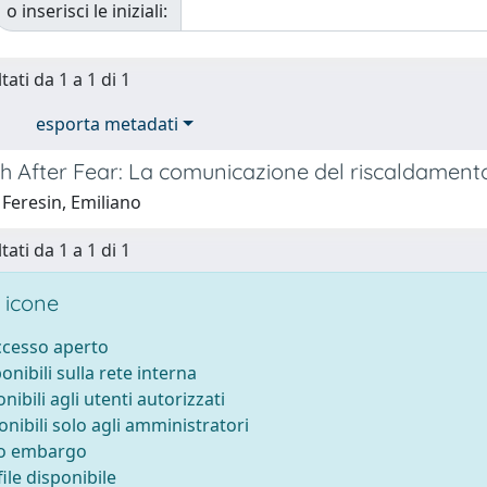
o inserisci le iniziali:
tati da 1 a 1 di 1
esporta metadati
th After Fear: La comunicazione del riscaldament
 Feresin, Emiliano
tati da 1 a 1 di 1
 icone
accesso aperto
ponibili sulla rete interna
onibili agli utenti autorizzati
onibili solo agli amministratori
to embargo
ile disponibile