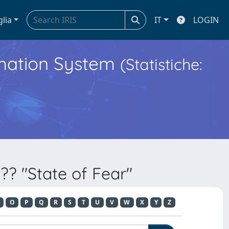
glia
IT
LOGIN
ormation System
(Statistiche:
?? "State of Fear"
O
P
Q
R
S
T
U
V
W
X
Y
Z