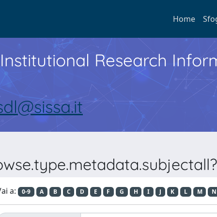
Home
Sfo
Institutional Research Inf
sdl@sissa.it
owse.type.metadata.subjectall?
ai a:
0-9
A
B
C
D
E
F
G
H
I
J
K
L
M
N