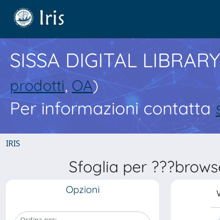
SISSA DIGITAL LIBRARY
prodotti
,
OA
)
Per informazioni contatta
IRIS
Sfoglia per ???brows
Opzioni
V
Ordina per: