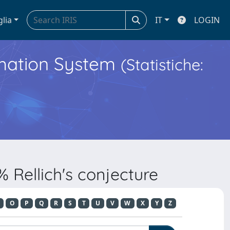
glia
IT
LOGIN
ormation System
(Statistiche:
 Rellich's conjecture
O
P
Q
R
S
T
U
V
W
X
Y
Z