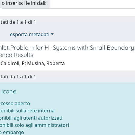
o inserisci le iniziali:
tati da 1 a 1 di 1
esporta metadati
chlet Problem for H -Systems with Small Bounda
ence Results
Caldiroli, P; Musina, Roberta
tati da 1 a 1 di 1
 icone
accesso aperto
ponibili sulla rete interna
onibili agli utenti autorizzati
onibili solo agli amministratori
to embargo