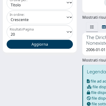
In ordine:
Mostrati risul
Risultati/Pagina
The Diri
Nonexist
2006-01-01 
Mostrati risul
Legenda
file ad 
file dis
file disp
file disp
file sot