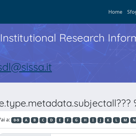
Home
Sfo
Institutional Research Inf
sdl@sissa.it
e.type.metadata.subjectall??? %
ai a:
0-9
A
B
C
D
E
F
G
H
I
J
K
L
M
N