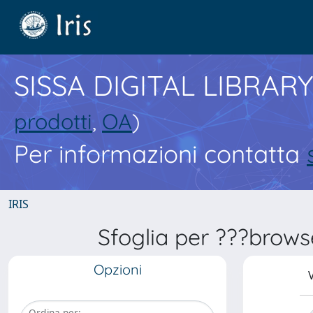
SISSA DIGITAL LIBRARY
prodotti
,
OA
)
Per informazioni contatta
IRIS
Sfoglia per ???brows
Opzioni
V
Ordina per: