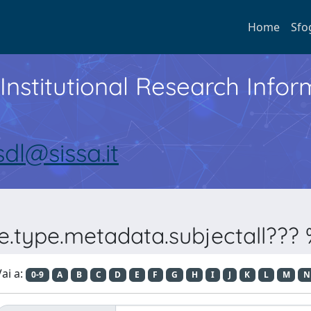
Home
Sfo
Institutional Research Inf
sdl@sissa.it
e.type.metadata.subjectall??? %
ai a:
0-9
A
B
C
D
E
F
G
H
I
J
K
L
M
N