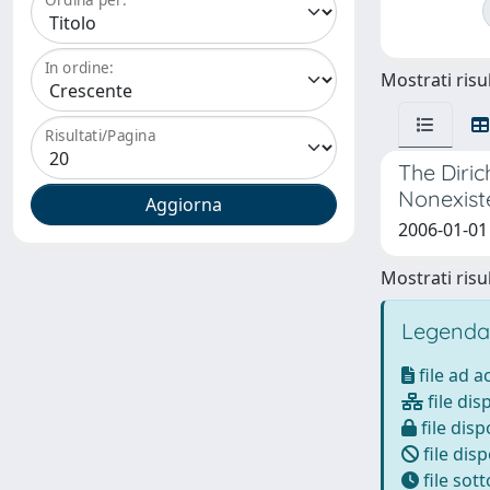
In ordine:
Mostrati risul
Risultati/Pagina
The Diri
Nonexist
2006-01-01 
Mostrati risul
Legenda
file ad 
file dis
file disp
file disp
file sot