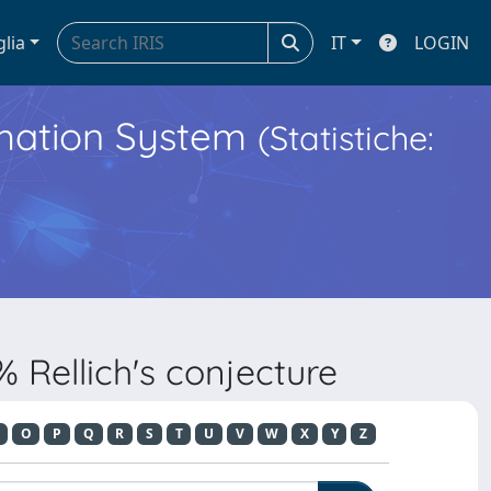
glia
IT
LOGIN
ormation System
(Statistiche:
 Rellich's conjecture
O
P
Q
R
S
T
U
V
W
X
Y
Z