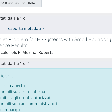
o inserisci le iniziali:
tati da 1 a 1 di 1
esporta metadati
chlet Problem for H -Systems with Small Bounda
ence Results
Caldiroli, P; Musina, Roberta
tati da 1 a 1 di 1
 icone
accesso aperto
ponibili sulla rete interna
onibili agli utenti autorizzati
onibili solo agli amministratori
to embargo