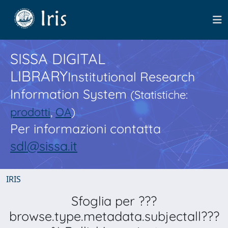
SISSA DIGITAL
LIBRARY
Institutional Research
Information System
(Statistiche:
prodotti
,
OA
)
Per informazioni contatta
sdl@sissa.it
IRIS
Sfoglia per ???
browse.type.metadata.subjectall???