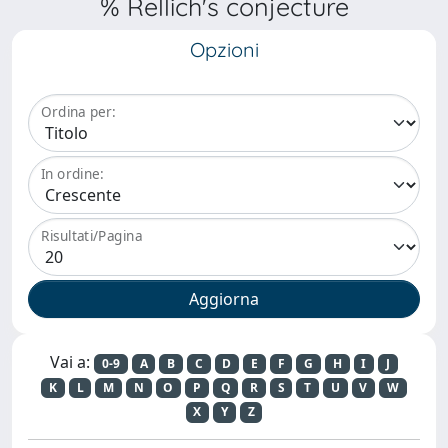
% Rellich's conjecture
Opzioni
Ordina per:
In ordine:
Risultati/Pagina
Vai a:
0-9
A
B
C
D
E
F
G
H
I
J
K
L
M
N
O
P
Q
R
S
T
U
V
W
X
Y
Z