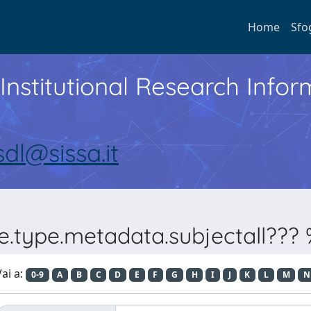
Home
Sfo
Institutional Research Inf
sdl@sissa.it
e.type.metadata.subjectall??? %
ai a:
0-9
A
B
C
D
E
F
G
H
I
J
K
L
M
N