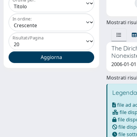
In ordine:
Mostrati risul
Risultati/Pagina
The Diri
Nonexist
2006-01-01 
Mostrati risul
Legenda
file ad 
file dis
file disp
file disp
file sot