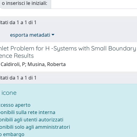
o inserisci le iniziali:
tati da 1 a 1 di 1
esporta metadati
chlet Problem for H -Systems with Small Bounda
ence Results
Caldiroli, P; Musina, Roberta
tati da 1 a 1 di 1
 icone
accesso aperto
ponibili sulla rete interna
onibili agli utenti autorizzati
onibili solo agli amministratori
to embargo