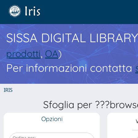
SISSA DIGITAL LIBRARY
prodotti
,
OA
)
Per informazioni contatta
IRIS
Sfoglia per ???brows
Opzioni
V
Ordina per: