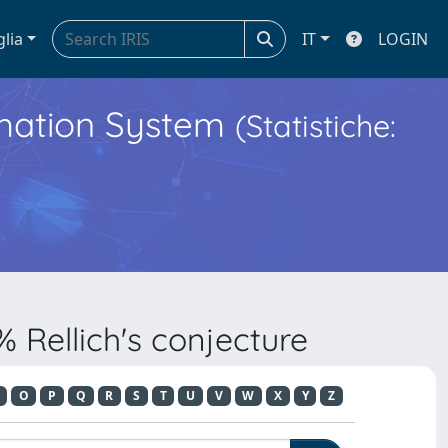
glia
IT
LOGIN
ormation System
(Statistiche:
 Rellich's conjecture
O
P
Q
R
S
T
U
V
W
X
Y
Z