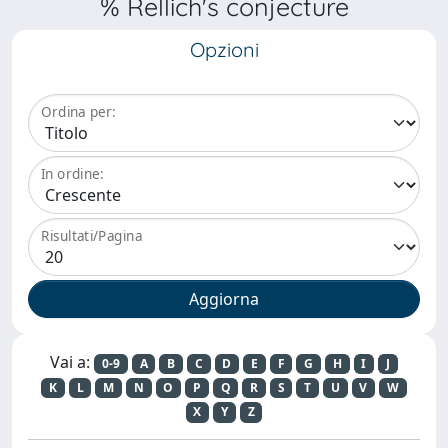
% Rellich's conjecture
Opzioni
Ordina per:
In ordine:
Risultati/Pagina
Vai a:
0-9
A
B
C
D
E
F
G
H
I
J
K
L
M
N
O
P
Q
R
S
T
U
V
W
X
Y
Z