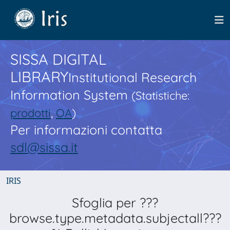
SISSA DIGITAL
LIBRARY
Institutional Research
Information System
(Statistiche:
prodotti
,
OA
)
Per informazioni contatta
sdl@sissa.it
IRIS
Sfoglia per ???
browse.type.metadata.subjectall???