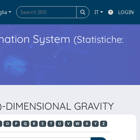
glia
IT
LOGIN
ormation System
(Statistiche:
2+1)-DIMENSIONAL GRAVITY
O
P
Q
R
S
T
U
V
W
X
Y
Z