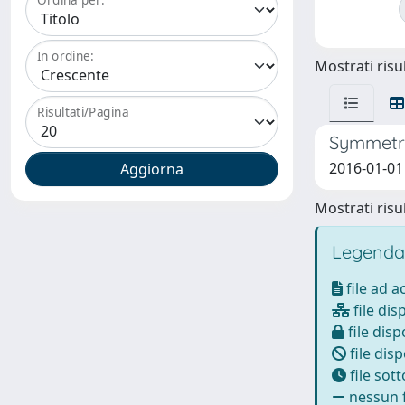
In ordine:
Mostrati risul
Risultati/Pagina
Symmetri
2016-01-01 
Mostrati risul
Legenda
file ad 
file dis
file disp
file disp
file sot
nessun f