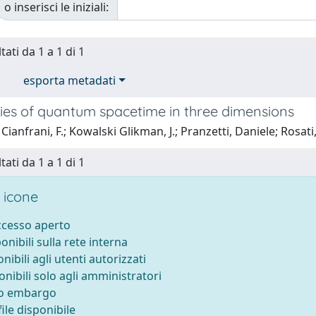
o inserisci le iniziali:
tati da 1 a 1 di 1
esporta metadati
es of quantum spacetime in three dimensions
Cianfrani, F.; Kowalski Glikman, J.; Pranzetti, Daniele; Rosati,
tati da 1 a 1 di 1
 icone
accesso aperto
ponibili sulla rete interna
onibili agli utenti autorizzati
onibili solo agli amministratori
to embargo
ile disponibile