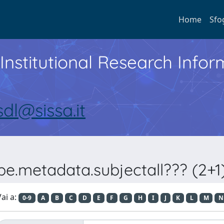
Home
Sfo
Institutional Research Inf
sdl@sissa.it
ype.metadata.subjectall??? (
ai a:
0-9
A
B
C
D
E
F
G
H
I
J
K
L
M
N