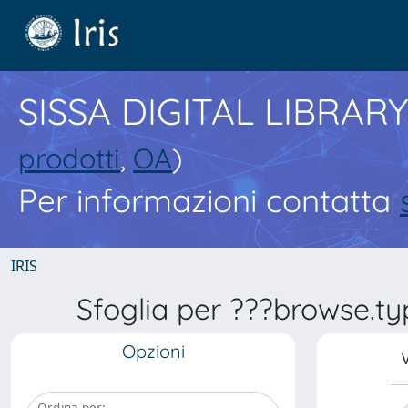
SISSA DIGITAL LIBRARY
prodotti
,
OA
)
Per informazioni contatta
IRIS
Sfoglia per ???browse.t
Opzioni
V
Ordina per: