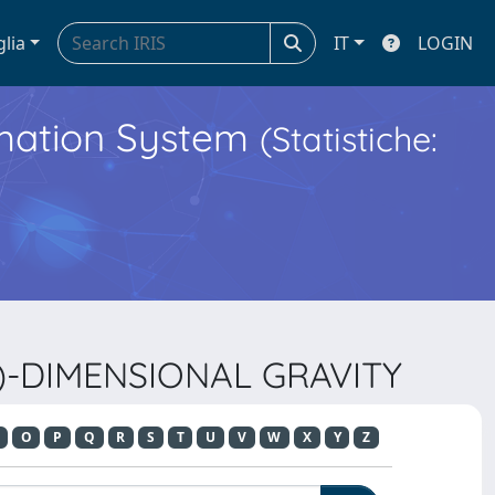
glia
IT
LOGIN
ormation System
(Statistiche:
2+1)-DIMENSIONAL GRAVITY
O
P
Q
R
S
T
U
V
W
X
Y
Z