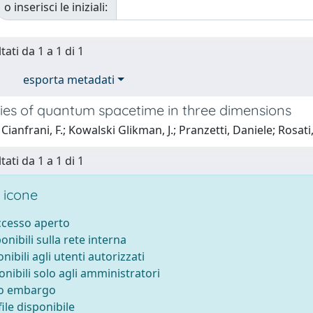
o inserisci le iniziali:
tati da 1 a 1 di 1
esporta metadati
es of quantum spacetime in three dimensions
Cianfrani, F.; Kowalski Glikman, J.; Pranzetti, Daniele; Rosati,
tati da 1 a 1 di 1
 icone
accesso aperto
ponibili sulla rete interna
onibili agli utenti autorizzati
onibili solo agli amministratori
to embargo
ile disponibile