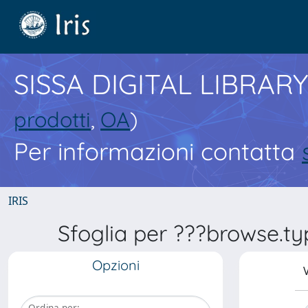
SISSA DIGITAL LIBRARY
prodotti
,
OA
)
Per informazioni contatta
IRIS
Sfoglia per ???browse.t
Opzioni
V
Ordina per: