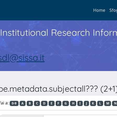
Home
Sfo
Institutional Research Inf
sdl@sissa.it
ype.metadata.subjectall??? (
ai a:
0-9
A
B
C
D
E
F
G
H
I
J
K
L
M
N