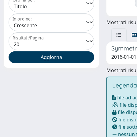
In ordine:
Mostrati risul
Risultati/Pagina
Symmetri
2016-01-01 
Mostrati risul
Legenda
file ad 
file dis
file disp
file disp
file sot
nessun f