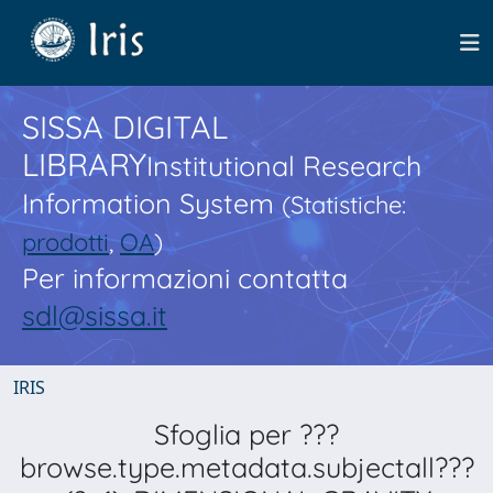
SISSA DIGITAL
LIBRARY
Institutional Research
Information System
(Statistiche:
prodotti
,
OA
)
Per informazioni contatta
sdl@sissa.it
IRIS
Sfoglia per ???
browse.type.metadata.subjectall???