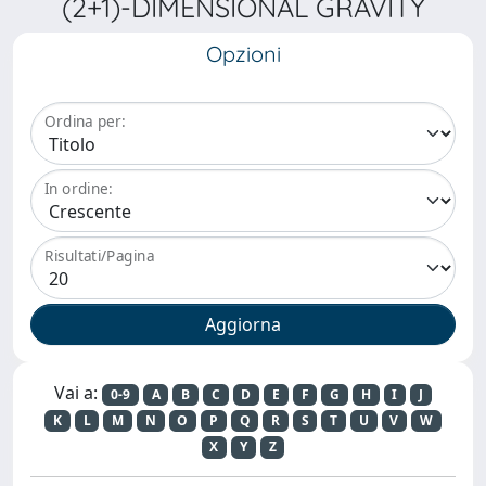
(2+1)-DIMENSIONAL GRAVITY
Opzioni
Ordina per:
In ordine:
Risultati/Pagina
Vai a:
0-9
A
B
C
D
E
F
G
H
I
J
K
L
M
N
O
P
Q
R
S
T
U
V
W
X
Y
Z