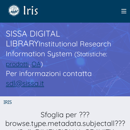
SISSA DIGITAL
LIBRARY
Institutional Research
Information System
(Statistiche:
prodotti
,
OA
)
Per informazioni contatta
sdl@sissa.it
IRIS
Sfoglia per ???
browse.type.metadata.subjectall???