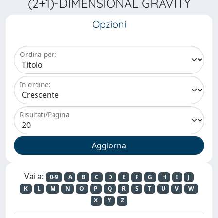
(2+1)-DIMENSIONAL GRAVITY
Opzioni
Ordina per:
In ordine:
Risultati/Pagina
Vai a:
0-9
A
B
C
D
E
F
G
H
I
J
K
L
M
N
O
P
Q
R
S
T
U
V
W
X
Y
Z