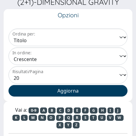
(2+1)-DIMENSIONAL GRAVITY
Opzioni
Ordina per:
In ordine:
Risultati/Pagina
Vai a:
0-9
A
B
C
D
E
F
G
H
I
J
K
L
M
N
O
P
Q
R
S
T
U
V
W
X
Y
Z