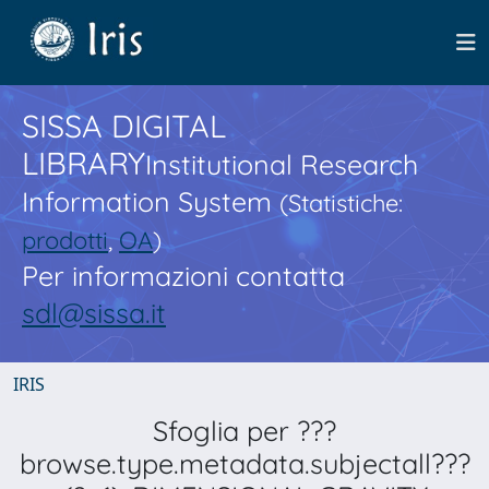
SISSA DIGITAL
LIBRARY
Institutional Research
Information System
(Statistiche:
prodotti
,
OA
)
Per informazioni contatta
sdl@sissa.it
IRIS
Sfoglia per ???
browse.type.metadata.subjectall???