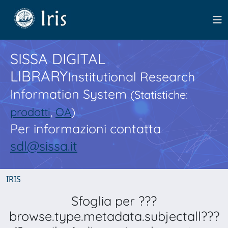
SISSA DIGITAL
LIBRARY
Institutional Research
Information System
(Statistiche:
prodotti
,
OA
)
Per informazioni contatta
sdl@sissa.it
IRIS
Sfoglia per ???
browse.type.metadata.subjectall???