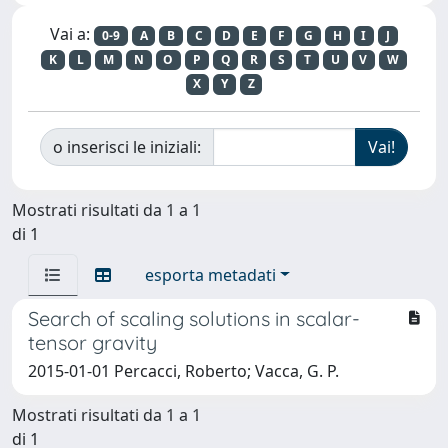
Vai a:
0-9
A
B
C
D
E
F
G
H
I
J
K
L
M
N
O
P
Q
R
S
T
U
V
W
X
Y
Z
o inserisci le iniziali:
Mostrati risultati da 1 a 1
di 1
esporta metadati
Search of scaling solutions in scalar-
tensor gravity
2015-01-01 Percacci, Roberto; Vacca, G. P.
Mostrati risultati da 1 a 1
di 1