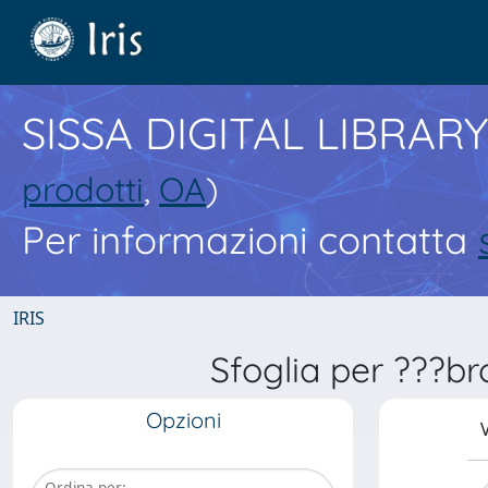
SISSA DIGITAL LIBRARY
prodotti
,
OA
)
Per informazioni contatta
IRIS
Sfoglia per ???b
Opzioni
V
Ordina per: