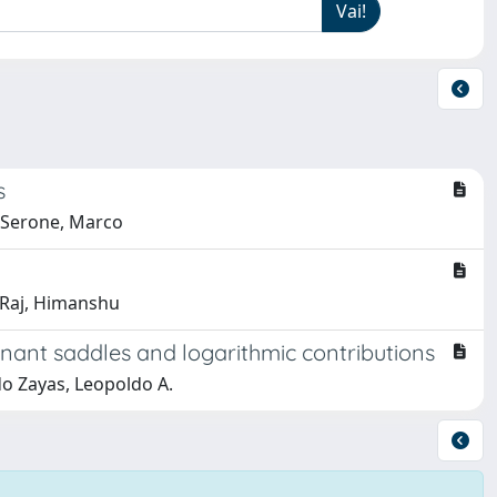
s
; Serone, Marco
; Raj, Himanshu
nant saddles and logarithmic contributions
do Zayas, Leopoldo A.