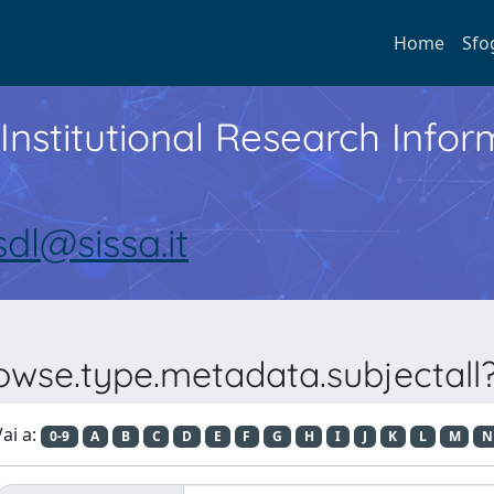
Home
Sfo
Institutional Research Inf
sdl@sissa.it
rowse.type.metadata.subjectall
ai a:
0-9
A
B
C
D
E
F
G
H
I
J
K
L
M
N