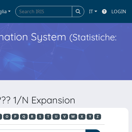
glia
IT
LOGIN
ormation System
(Statistiche:
??? 1/N Expansion
O
P
Q
R
S
T
U
V
W
X
Y
Z