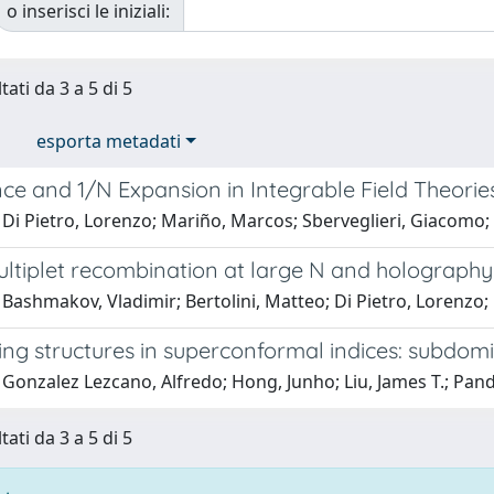
o inserisci le iniziali:
tati da 3 a 5 di 5
esporta metadati
ce and 1/N Expansion in Integrable Field Theorie
 Di Pietro, Lorenzo; Mariño, Marcos; Sberveglieri, Giacomo
ultiplet recombination at large N and holography
Bashmakov, Vladimir; Bertolini, Matteo; Di Pietro, Lorenzo
ng structures in superconformal indices: subdomi
 Gonzalez Lezcano, Alfredo; Hong, Junho; Liu, James T.; Pan
tati da 3 a 5 di 5