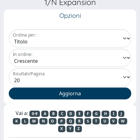
1/N Expansion
Opzioni
Ordina per:
In ordine:
Risultati/Pagina
Vai a:
0-9
A
B
C
D
E
F
G
H
I
J
K
L
M
N
O
P
Q
R
S
T
U
V
W
X
Y
Z