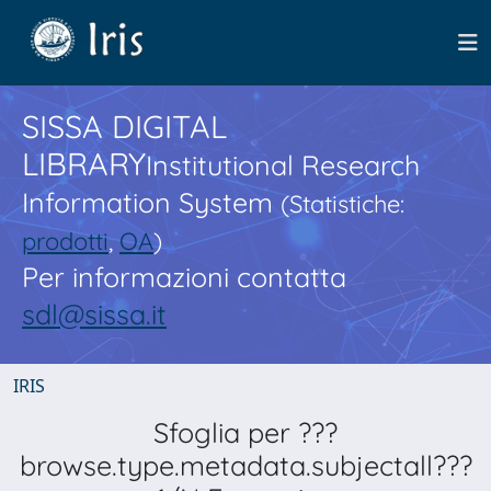
SISSA DIGITAL
LIBRARY
Institutional Research
Information System
(Statistiche:
prodotti
,
OA
)
Per informazioni contatta
sdl@sissa.it
IRIS
Sfoglia per ???
browse.type.metadata.subjectall???