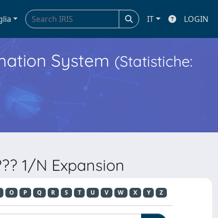
glia
IT
LOGIN
ormation System
(Statistiche:
??? 1/N Expansion
O
P
Q
R
S
T
U
V
W
X
Y
Z