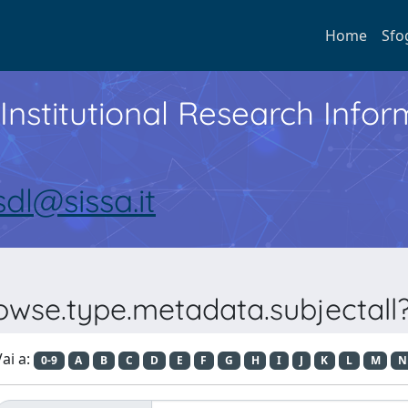
Home
Sfo
Institutional Research Inf
sdl@sissa.it
rowse.type.metadata.subjectall
ai a:
0-9
A
B
C
D
E
F
G
H
I
J
K
L
M
N