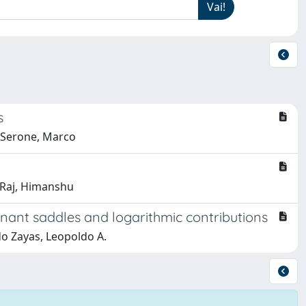
s
; Serone, Marco
; Raj, Himanshu
nant saddles and logarithmic contributions
do Zayas, Leopoldo A.