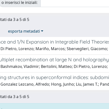
o inserisci le iniziali:
tati da 3 a 5 di 5
esporta metadati
ce and 1/N Expansion in Integrable Field Theorie
 Di Pietro, Lorenzo; Mariño, Marcos; Sberveglieri, Giacomo
ultiplet recombination at large N and holography
Bashmakov, Vladimir; Bertolini, Matteo; Di Pietro, Lorenzo
ng structures in superconformal indices: subdomi
 Gonzalez Lezcano, Alfredo; Hong, Junho; Liu, James T.; Pan
tati da 3 a 5 di 5