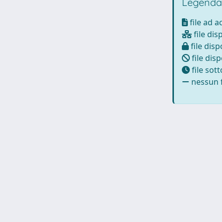
Legenda
file ad 
file dis
file disp
file disp
file sot
nessun f