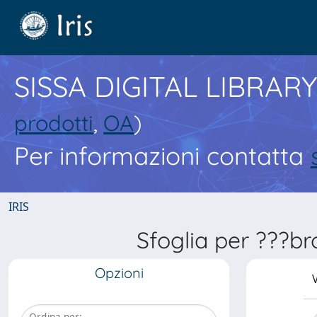
SISSA DIGITAL LIBRARY
prodotti
,
OA
)
Per informazioni contatta
IRIS
Sfoglia per ???b
Opzioni
V
Ordina per: