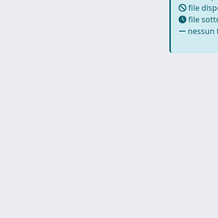
file disp
file sot
nessun f