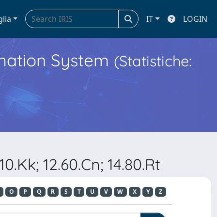
glia
IT
LOGIN
ormation System
(Statistiche:
0.Kk; 12.60.Cn; 14.80.Rt
O
P
Q
R
S
T
U
V
W
X
Y
Z