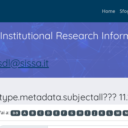
Home
Sfo
Institutional Research Inf
sdl@sissa.it
ype.metadata.subjectall??? 11.1
ai a:
0-9
A
B
C
D
E
F
G
H
I
J
K
L
M
N