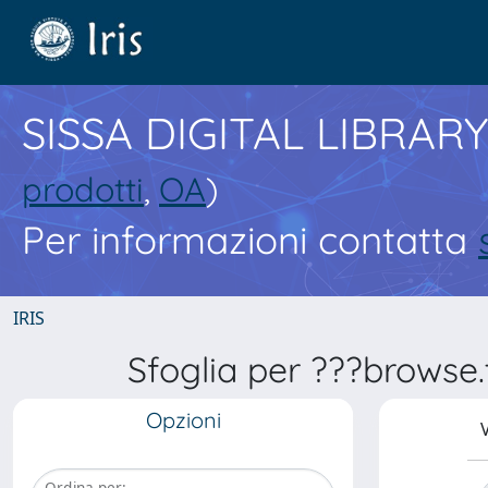
SISSA DIGITAL LIBRARY
prodotti
,
OA
)
Per informazioni contatta
IRIS
Sfoglia per ???browse.t
Opzioni
V
Ordina per: