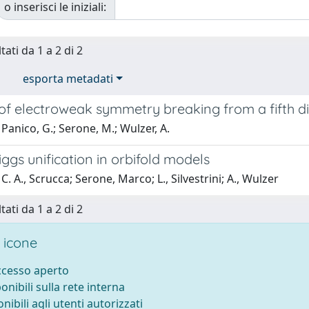
o inserisci le iniziali:
tati da 1 a 2 di 2
esporta metadati
of electroweak symmetry breaking from a fifth 
Panico, G.; Serone, M.; Wulzer, A.
gs unification in orbifold models
C. A., Scrucca; Serone, Marco; L., Silvestrini; A., Wulzer
tati da 1 a 2 di 2
 icone
accesso aperto
ponibili sulla rete interna
onibili agli utenti autorizzati