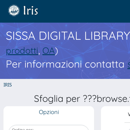
SISSA DIGITAL LIBRARY
prodotti
,
OA
)
Per informazioni contatta
IRIS
Sfoglia per ???browse.t
Opzioni
V
Ordina per: