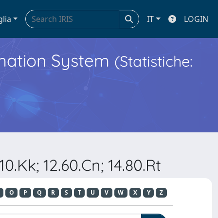
glia
IT
LOGIN
ormation System
(Statistiche:
0.Kk; 12.60.Cn; 14.80.Rt
O
P
Q
R
S
T
U
V
W
X
Y
Z