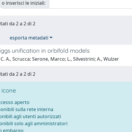
o inserisci le iniziali:
tati da 2 a 2 di 2
esporta metadati
gs unification in orbifold models
C. A., Scrucca; Serone, Marco; L., Silvestrini; A., Wulzer
tati da 2 a 2 di 2
 icone
accesso aperto
ponibili sulla rete interna
onibili agli utenti autorizzati
onibili solo agli amministratori
to embargo