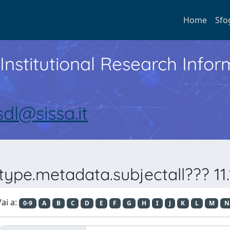
Home
Sfo
Institutional Research Inf
sdl@sissa.it
ype.metadata.subjectall??? 11.1
ai a:
0-9
A
B
C
D
E
F
G
H
I
J
K
L
M
N